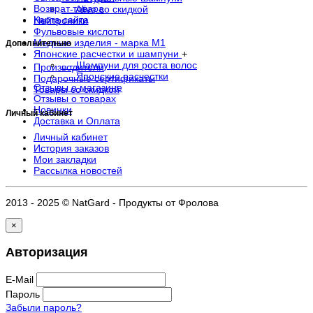
Возврат товара
- Alive со скидкой
Карта сайта
Нейтроники
Фульвовые кислоты
Медные изделия - марка М1
Дополнительно
Японские расчестки и шампуни
+
- Шампуни для роста волос
Производители
- Японские расчестки
Подарочные сертификаты
Отзывы о магазине
Товары со скидкой
Отзывы о товарах
Новинки
Личный кабинет
Доставка и Оплата
Личный кабинет
История заказов
Мои закладки
Рассылка новостей
2013 - 2025 © NatGard - Продукты от Фролова
×
Авторизация
E-Mail
Пароль
Забыли пароль?