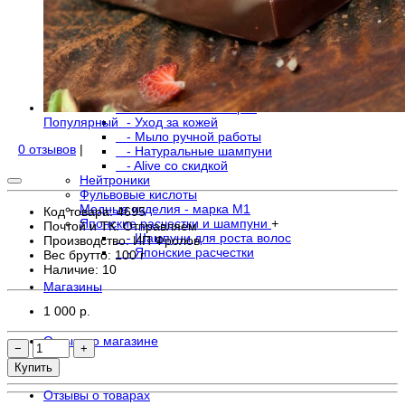
- В свечах
- Водорастворимая форма
- Крема
- Остальное
Травы и экстракты трав
Лечебные наборы
Красота, уход, гигиена
+
- Гигиена полости рта
Популярный
- Уход за кожей
- Мыло ручной работы
0 отзывов
|
- Натуральные шампуни
- Alive со скидкой
Нейтроники
Фульвовые кислоты
Медные изделия - марка М1
Код товара: 4695
Японские расчестки и шампуни
+
Почтой и ТК: Отправляем
- Шампуни для роста волос
Производство: ИП Фролов
- Японские расчестки
Вес брутто: 100 г
Наличие:
10
Магазины
1 000 р.
Отзывы о магазине
−
+
Купить
Отзывы о товарах