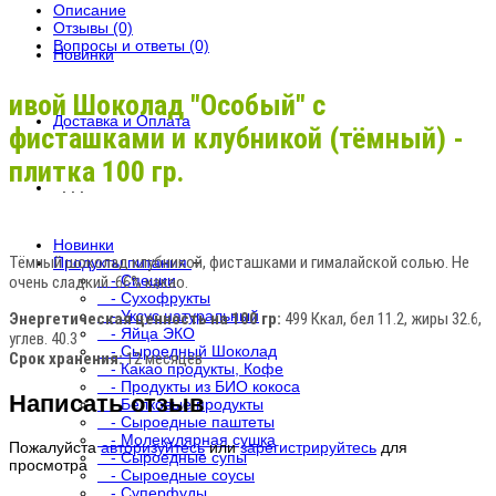
Описание
Отзывы (0)
Вопросы и ответы (0)
Новинки
ивой Шоколад "Особый" с
Доставка и Оплата
фисташками и клубникой (тёмный) -
плитка 100 гр.
. . .
Новинки
Тёмный шоколад клубникой, фисташками и гималайской солью. Не
Продукты питания
+
- Специи
очень сладкий. 66% какао.
- Сухофрукты
- Уксус натуральный
Энергетическая ценность на 100 гр:
499 Ккал, бел 11.2, жиры 32.6,
- Яйца ЭКО
углев. 40.3
- Сыроедный Шоколад
Срок хранения:
12 месяцев
- Какао продукты, Кофе
- Продукты из БИО кокоса
Написать отзыв
- Белковые продукты
- Сыроедные паштеты
- Молекулярная сушка
Пожалуйста
авторизуйтесь
или
зарегистрируйтесь
для
- Сыроедные супы
просмотра
- Сыроедные соусы
- Суперфуды