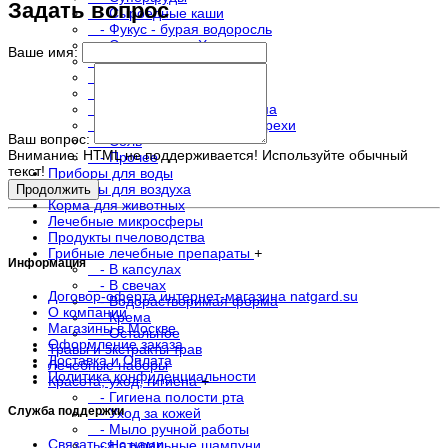
Задать вопрос
- Сыроедные каши
- Фукус - бурая водоросль
- Спирулина и Хлорелла
Ваше имя:
- Чаи
- Сиропы, нектары
- Оливки
- Масла холодного отжима
- Крупы, бобы, семена, орехи
Ваш вопрос:
- Соль
Внимание:
HTML не поддерживается! Используйте обычный
- Прочее
текст!
Приборы для воды
Приборы для воздуха
Продолжить
Корма для животных
Лечебные микросферы
Продукты пчеловодства
Грибные лечебные препараты
+
Информация
- В капсулах
- В свечах
Договор-оферта интернет-магазина natgard.su
- Водорастворимая форма
О компании
- Крема
Магазины в Москве
- Остальное
Оформление заказа
Травы и экстракты трав
Доставка и Оплата
Лечебные наборы
Политика конфиденциальности
Красота, уход, гигиена
+
- Гигиена полости рта
Служба поддержки
- Уход за кожей
- Мыло ручной работы
Связаться с нами
- Натуральные шампуни