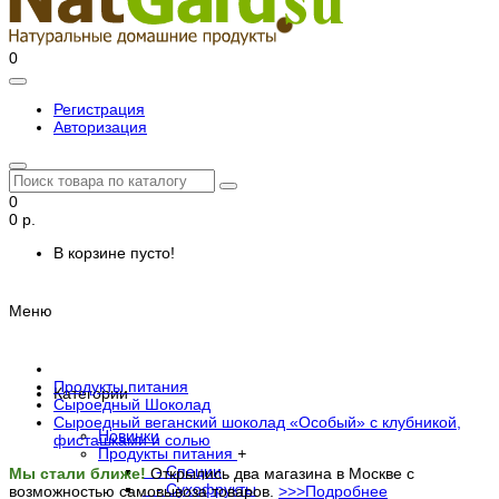
0
Регистрация
Авторизация
0
0 р.
В корзине пусто!
Меню
Продукты питания
Категории
Сыроедный Шоколад
Сыроедный веганский шоколад «Особый» с клубникой,
Новинки
фисташками и солью
Продукты питания
+
- Специи
Мы стали ближе!
Открылись два магазина в Москве с
- Сухофрукты
возможностью самовывоза товаров.
>>>Подробнее