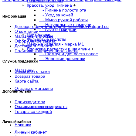
Лечебные наборы
Красота, уход, гигиена
+
- Гигиена полости рта
- Уход за кожей
Информация
- Мыло ручной работы
- Натуральные шампуни
Договор-оферта интернет-магазина natgard.su
- Alive со скидкой
О компании
Нейтроники
Магазины в Москве
Фульвовые кислоты
Оформление заказа
Медные изделия - марка М1
Доставка и Оплата
Японские расчестки и шампуни
+
Политика конфиденциальности
- Шампуни для роста волос
- Японские расчестки
Служба поддержки
Магазины
Связаться с нами
Возврат товара
Карта сайта
Отзывы о магазине
Дополнительно
Производители
Подарочные сертификаты
Отзывы о товарах
Товары со скидкой
Личный кабинет
Новинки
Личный кабинет