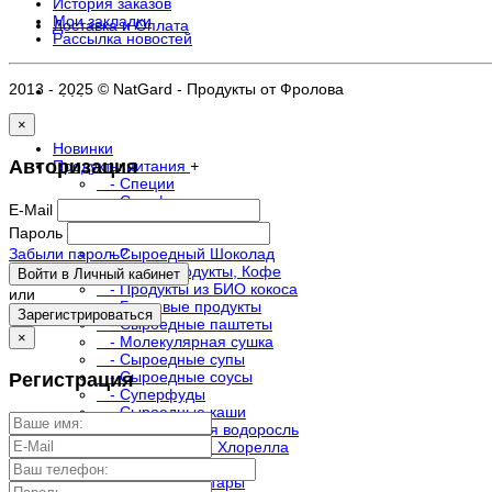
История заказов
Мои закладки
Доставка и Оплата
Рассылка новостей
2013 - 2025 © NatGard - Продукты от Фролова
. . .
×
Новинки
Авторизация
Продукты питания
+
- Специи
- Сухофрукты
E-Mail
- Уксус натуральный
Пароль
- Яйца ЭКО
Забыли пароль?
- Сыроедный Шоколад
- Какао продукты, Кофе
Войти в Личный кабинет
- Продукты из БИО кокоса
или
- Белковые продукты
Зарегистрироваться
- Сыроедные паштеты
×
- Молекулярная сушка
- Сыроедные супы
- Сыроедные соусы
Регистрация
- Суперфуды
- Сыроедные каши
- Фукус - бурая водоросль
- Спирулина и Хлорелла
- Чаи
- Сиропы, нектары