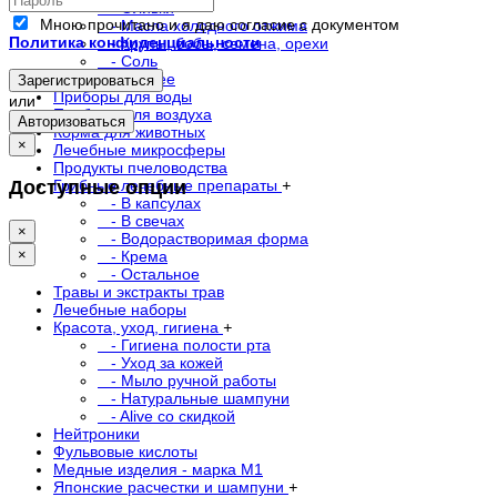
- Оливки
Мною прочитано и я даю согласие с документом
- Масла холодного отжима
Политика конфиденциальности
- Крупы, бобы, семена, орехи
- Соль
- Прочее
Зарегистрироваться
Приборы для воды
или
Приборы для воздуха
Авторизоваться
Корма для животных
×
Лечебные микросферы
Продукты пчеловодства
Доступные опции
Грибные лечебные препараты
+
- В капсулах
- В свечах
×
- Водорастворимая форма
×
- Крема
- Остальное
Травы и экстракты трав
Лечебные наборы
Красота, уход, гигиена
+
- Гигиена полости рта
- Уход за кожей
- Мыло ручной работы
- Натуральные шампуни
- Alive со скидкой
Нейтроники
Фульвовые кислоты
Медные изделия - марка М1
Японские расчестки и шампуни
+