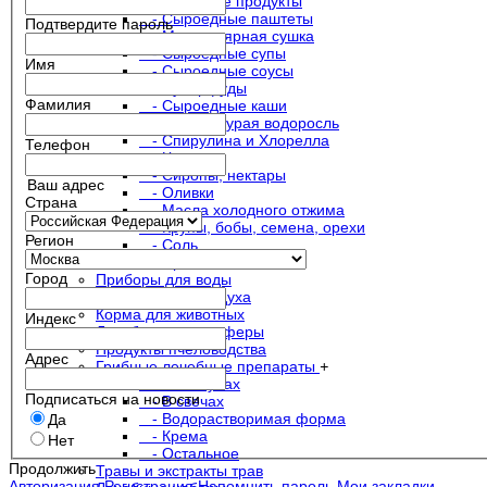
- Белковые продукты
- Сыроедные паштеты
Подтвердите пароль
- Молекулярная сушка
- Сыроедные супы
Имя
- Сыроедные соусы
- Суперфуды
Фамилия
- Сыроедные каши
- Фукус - бурая водоросль
- Спирулина и Хлорелла
Телефон
- Чаи
- Сиропы, нектары
Ваш адрес
- Оливки
Страна
- Масла холодного отжима
- Крупы, бобы, семена, орехи
Регион
- Соль
- Прочее
Город
Приборы для воды
Приборы для воздуха
Корма для животных
Индекс
Лечебные микросферы
Продукты пчеловодства
Адрес
Грибные лечебные препараты
+
- В капсулах
Подписаться на новости
- В свечах
- Водорастворимая форма
Да
- Крема
Нет
- Остальное
Продолжить
Травы и экстракты трав
Авторизация
Регистрация
Напомнить пароль
Мои закладки