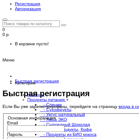
Регистрация
Авторизация
0
0 р.
В корзине пусто!
Меню
Быстрая регистрация
Категории
Быстрая регистрация
Новинки
Продукты питания
+
- Специи
Если Вы уже зарегистрированы, перейдите на страницу
входа в с
- Сухофрукты
- Уксус натуральный
Основная информация
- Яйца ЭКО
Email
- Сыроедный Шоколад
- Какао продукты, Кофе
Пароль
- Продукты из БИО кокоса