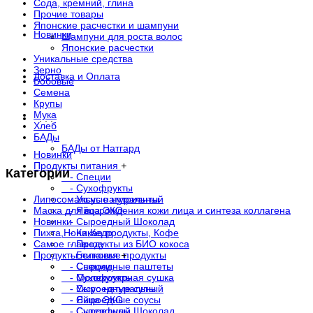
Сода, кремний, глина
Прочие товары
Японские расчестки и шампуни
Новинки
Шампуни для роста волос
Японские расчестки
Уникальные средства
Зерно
Доставка и Оплата
Бобовые
Семена
Крупы
Мука
. . .
Хлеб
БАДы
БАДы от Натгард
Новинки
Продукты питания
+
Категории
- Специи
- Сухофрукты
Липосомальные нутриенты
- Уксус натуральный
Маска для возрождения кожи лица и синтеза коллагена
- Яйца ЭКО
Новинки
- Сыроедный Шоколад
Пихта,Нони,Кедр
- Какао продукты, Кофе
Самое главное
- Продукты из БИО кокоса
Продукты питания
- Белковые продукты
+
- Сыроедные паштеты
- Специи
- Молекулярная сушка
- Сухофрукты
- Сыроедные супы
- Уксус натуральный
- Сыроедные соусы
- Яйца ЭКО
- Суперфуды
- Сыроедный Шоколад