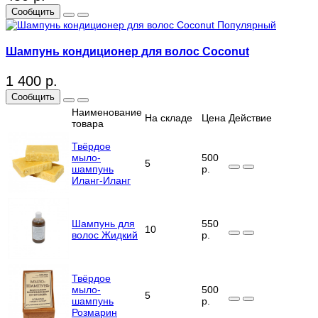
Сообщить
Популярный
Шампунь кондиционер для волос Coconut
1 400 р.
Сообщить
Наименование
На складе
Цена
Действие
товара
Твёрдое
мыло-
500
5
шампунь
р.
Иланг-Иланг
Шампунь для
550
10
волос Жидкий
р.
Твёрдое
мыло-
500
5
шампунь
р.
Розмарин