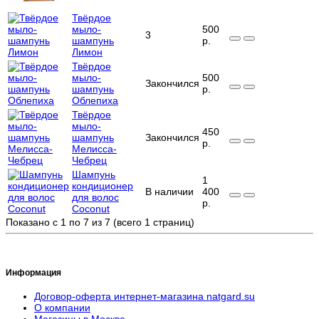
Твёрдое
мыло-
500
3
шампунь
р.
Лимон
Твёрдое
мыло-
500
Закончился
шампунь
р.
Облепиха
Твёрдое
мыло-
450
шампунь
Закончился
р.
Мелисса-
Чебрец
Шампунь
1
кондиционер
В наличии
400
для волос
р.
Coconut
Показано с 1 по 7 из 7 (всего 1 страниц)
Информация
Договор-оферта интернет-магазина natgard.su
О компании