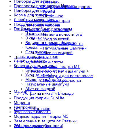
Приборы для воды
- В свечах
Препараты профессора Исаева
- Водорастворимая форма
Приборы для воздуха
- Крема
Корма для животных
- Остальное
Лечебные микросферы
Травы и экстракты трав
Продукты пчеловодства
Лечебные наборы
Грибные лечебные препараты
Красота, уход, гигиена
+
В капсулах
- Гигиена полости рта
В свечах
- Уход за кожей
Водорастворимая форма
- Мыло ручной работы
Крема
- Натуральные шампуни
Остальное
- Alive со скидкой
Травы и экстракты трав
Нейтроники
Лечебные наборы
Фульвовые кислоты
Красота, уход, гигиена
Медные изделия - марка М1
Гигиена полости рта
Японские расчестки и шампуни
+
Уход за кожей
- Шампуни для роста волос
Мыло ручной работы
- Японские расчестки
Натуральные шампуни
Alive со скидкой
Магазины
Т8 - экстракты пихты и Биокедр
Продукция фирмы DuoLife
Моринга
Нейтроники
Отзывы о магазине
Фульвовые кислоты
Медные изделия - марка М1
Заземление и защита от Статики
ЭМ препараты (бактерии)
Отзывы о товарах