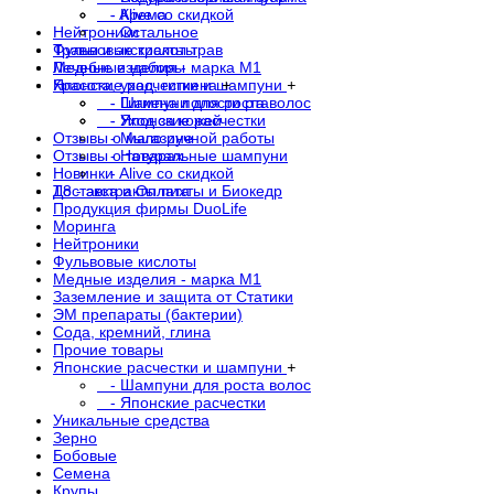
- Alive со скидкой
- Крема
Нейтроники
- Остальное
Фульвовые кислоты
Травы и экстракты трав
Медные изделия - марка М1
Лечебные наборы
Японские расчестки и шампуни
Красота, уход, гигиена
+
+
- Шампуни для роста волос
- Гигиена полости рта
- Японские расчестки
- Уход за кожей
Отзывы о магазине
- Мыло ручной работы
Отзывы о товарах
- Натуральные шампуни
Новинки
- Alive со скидкой
Доставка и Оплата
Т8 - экстракты пихты и Биокедр
Продукция фирмы DuoLife
Моринга
Нейтроники
Фульвовые кислоты
Медные изделия - марка М1
Заземление и защита от Статики
ЭМ препараты (бактерии)
Сода, кремний, глина
Прочие товары
Японские расчестки и шампуни
+
- Шампуни для роста волос
- Японские расчестки
Уникальные средства
Зерно
Бобовые
Семена
Крупы