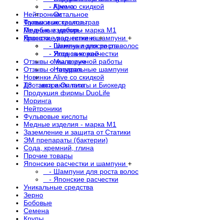
- Alive со скидкой
- Крема
Нейтроники
- Остальное
Фульвовые кислоты
Травы и экстракты трав
Медные изделия - марка М1
Лечебные наборы
Японские расчестки и шампуни
Красота, уход, гигиена
+
+
- Шампуни для роста волос
- Гигиена полости рта
- Японские расчестки
- Уход за кожей
Отзывы о магазине
- Мыло ручной работы
Отзывы о товарах
- Натуральные шампуни
Новинки
- Alive со скидкой
Доставка и Оплата
Т8 - экстракты пихты и Биокедр
Продукция фирмы DuoLife
Моринга
Нейтроники
Фульвовые кислоты
Медные изделия - марка М1
Заземление и защита от Статики
ЭМ препараты (бактерии)
Сода, кремний, глина
Прочие товары
Японские расчестки и шампуни
+
- Шампуни для роста волос
- Японские расчестки
Уникальные средства
Зерно
Бобовые
Семена
Крупы