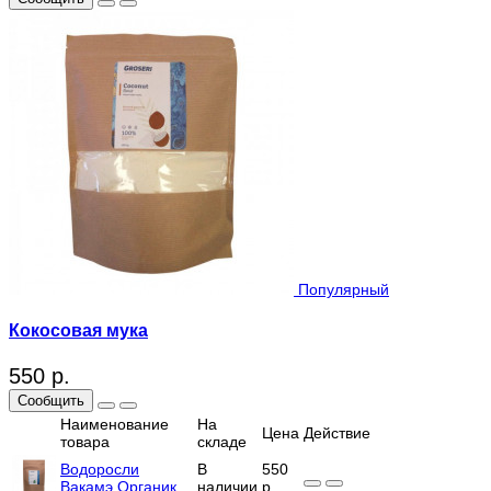
Популярный
Кокосовая мука
550 р.
Сообщить
Наименование
На
Цена
Действие
товара
складе
Водоросли
В
550
Вакамэ Органик
наличии
р.