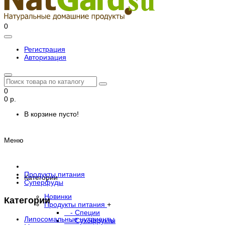
0
Регистрация
Авторизация
0
0 р.
В корзине пусто!
Меню
Продукты питания
Категории
Суперфуды
Новинки
Категории
Продукты питания
+
- Специи
Липосомальные нутриенты
- Сухофрукты