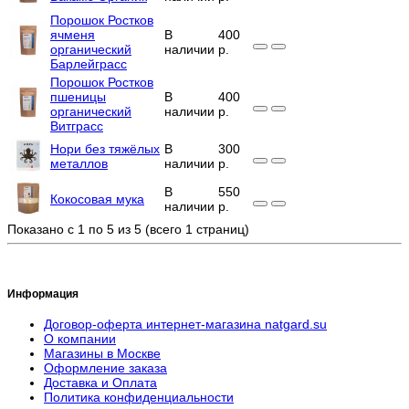
Порошок Ростков
ячменя
В
400
органический
наличии
р.
Барлейграсс
Порошок Ростков
пшеницы
В
400
органический
наличии
р.
Витграсс
Нори без тяжёлых
В
300
металлов
наличии
р.
В
550
Кокосовая мука
наличии
р.
Показано с 1 по 5 из 5 (всего 1 страниц)
Информация
Договор-оферта интернет-магазина natgard.su
О компании
Магазины в Москве
Оформление заказа
Доставка и Оплата
Политика конфиденциальности