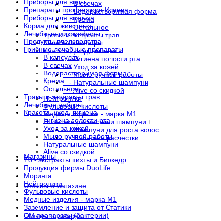
Приборы для воды
- В свечах
Препараты профессора Исаева
- Водорастворимая форма
Приборы для воздуха
- Крема
Корма для животных
- Остальное
Лечебные микросферы
Травы и экстракты трав
Продукты пчеловодства
Лечебные наборы
Грибные лечебные препараты
Красота, уход, гигиена
+
В капсулах
- Гигиена полости рта
В свечах
- Уход за кожей
Водорастворимая форма
- Мыло ручной работы
Крема
- Натуральные шампуни
Остальное
- Alive со скидкой
Травы и экстракты трав
Нейтроники
Лечебные наборы
Фульвовые кислоты
Красота, уход, гигиена
Медные изделия - марка М1
Гигиена полости рта
Японские расчестки и шампуни
+
Уход за кожей
- Шампуни для роста волос
Мыло ручной работы
- Японские расчестки
Натуральные шампуни
Alive со скидкой
Магазины
Т8 - экстракты пихты и Биокедр
Продукция фирмы DuoLife
Моринга
Нейтроники
Отзывы о магазине
Фульвовые кислоты
Медные изделия - марка М1
Заземление и защита от Статики
ЭМ препараты (бактерии)
Отзывы о товарах