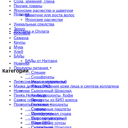
Сода, кремний, глина
Прочие товары
Японские расчестки и шампуни
Новинки
Шампуни для роста волос
Японские расчестки
Уникальные средства
Зерно
Доставка и Оплата
Бобовые
Семена
Крупы
Мука
. . .
Хлеб
БАДы
БАДы от Натгард
Новинки
Продукты питания
+
Категории
- Специи
- Сухофрукты
Липосомальные нутриенты
- Уксус натуральный
Маска для возрождения кожи лица и синтеза коллагена
- Яйца ЭКО
Новинки
- Сыроедный Шоколад
Пихта,Нони,Кедр
- Какао продукты, Кофе
Самое главное
- Продукты из БИО кокоса
Продукты питания
- Белковые продукты
+
- Сыроедные паштеты
- Специи
- Молекулярная сушка
- Сухофрукты
- Сыроедные супы
- Уксус натуральный
- Сыроедные соусы
- Яйца ЭКО
- Суперфуды
- Сыроедный Шоколад