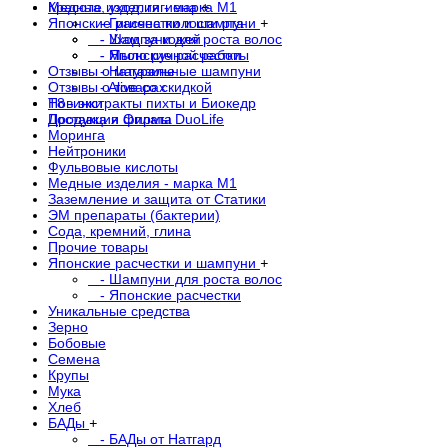
Медные изделия - марка М1
Красота, уход, гигиена
+
Японские расчестки и шампуни
- Гигиена полости рта
+
- Шампуни для роста волос
- Уход за кожей
- Японские расчестки
- Мыло ручной работы
Отзывы о магазине
- Натуральные шампуни
Отзывы о товарах
- Alive со скидкой
Новинки
Т8 - экстракты пихты и Биокедр
Доставка и Оплата
Продукция фирмы DuoLife
Моринга
Нейтроники
Фульвовые кислоты
Медные изделия - марка М1
Заземление и защита от Статики
ЭМ препараты (бактерии)
Сода, кремний, глина
Прочие товары
Японские расчестки и шампуни
+
- Шампуни для роста волос
- Японские расчестки
Уникальные средства
Зерно
Бобовые
Семена
Крупы
Мука
Хлеб
БАДы
+
- БАДы от Натгард