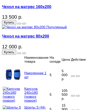
Чехол на матрвс 160x200
13 500 р.
Купить
Популярный
Чехол на матрвс 80x200
12 000 р.
Купить
Наименование
На
Цена
Действие
товара
складе
5
Наколенник 1
5
000
шт
р.
Капсула
105
240х180
5
500
(нового
р.
покроя)
15
Шорты S (44-
5
900