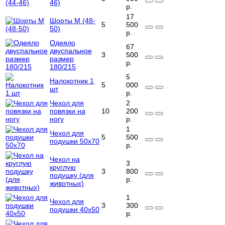
46)
р.
17
Шорты M (48-
5
500
50)
р.
Одеяло
67
двуспальное
3
500
размер
р.
180/215
5
Налокотник 1
5
000
шт
р.
Чехол для
2
повязки на
10
200
ногу
р.
1
Чехол для
5
500
подушки 50x70
р.
Чехол на
3
круглую
3
800
подушку (для
р.
животных)
1
Чехол для
3
300
подушки 40x50
р.