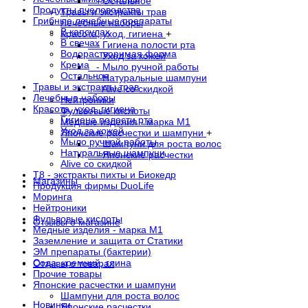
- Остальное
Продукты пчеловодства
Травы и экстракты трав
Грибные лечебные препараты
Лечебные наборы
В капсулах
Красота, уход, гигиена
+
В свечах
- Гигиена полости рта
Водорастворимая форма
- Уход за кожей
Крема
- Мыло ручной работы
Остальное
- Натуральные шампуни
Травы и экстракты трав
- Alive со скидкой
Лечебные наборы
Нейтроники
Красота, уход, гигиена
Фульвовые кислоты
Гигиена полости рта
Медные изделия - марка М1
Уход за кожей
Японские расчестки и шампуни
+
Мыло ручной работы
- Шампуни для роста волос
Натуральные шампуни
- Японские расчестки
Alive со скидкой
Т8 - экстракты пихты и Биокедр
Магазины
Продукция фирмы DuoLife
Моринга
Нейтроники
Фульвовые кислоты
Отзывы о магазине
Медные изделия - марка М1
Заземление и защита от Статики
ЭМ препараты (бактерии)
Сода, кремний, глина
Отзывы о товарах
Прочие товары
Японские расчестки и шампуни
Шампуни для роста волос
Новинки
Японские расчестки