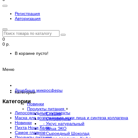
Регистрация
Авторизация
0
0 р.
В корзине пусто!
Меню
Лечебные микросферы
Категории
Категории
Новинки
Продукты питания
+
Липосомальные нутриенты
- Специи
Маска для возрождения кожи лица и синтеза коллагена
- Сухофрукты
Новинки
- Уксус натуральный
Пихта,Нони,Кедр
- Яйца ЭКО
Самое главное
- Сыроедный Шоколад
Продукты питания