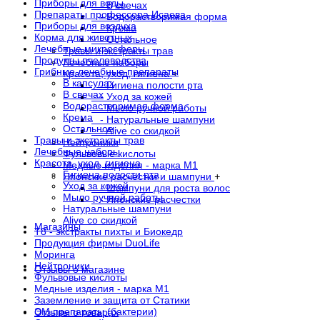
Приборы для воды
- В свечах
Препараты профессора Исаева
- Водорастворимая форма
Приборы для воздуха
- Крема
Корма для животных
- Остальное
Лечебные микросферы
Травы и экстракты трав
Продукты пчеловодства
Лечебные наборы
Грибные лечебные препараты
Красота, уход, гигиена
+
В капсулах
- Гигиена полости рта
В свечах
- Уход за кожей
Водорастворимая форма
- Мыло ручной работы
Крема
- Натуральные шампуни
Остальное
- Alive со скидкой
Травы и экстракты трав
Нейтроники
Лечебные наборы
Фульвовые кислоты
Красота, уход, гигиена
Медные изделия - марка М1
Гигиена полости рта
Японские расчестки и шампуни
+
Уход за кожей
- Шампуни для роста волос
Мыло ручной работы
- Японские расчестки
Натуральные шампуни
Alive со скидкой
Магазины
Т8 - экстракты пихты и Биокедр
Продукция фирмы DuoLife
Моринга
Нейтроники
Отзывы о магазине
Фульвовые кислоты
Медные изделия - марка М1
Заземление и защита от Статики
ЭМ препараты (бактерии)
Отзывы о товарах