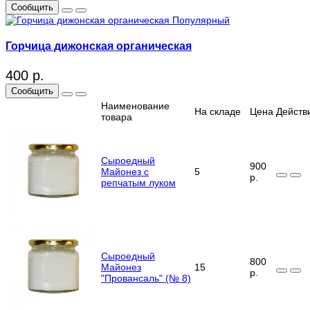
Сообщить
Популярный
Горчица дижонская органическая
400 р.
Сообщить
Наименование
На складе
Цена
Действ
товара
Сыроедный
900
Майонез с
5
р.
репчатым луком
Сыроедный
800
Майонез
15
р.
"Провансаль" (№ 8)