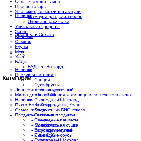
Сода, кремний, глина
Прочие товары
Японские расчестки и шампуни
Новинки
Шампуни для роста волос
Японские расчестки
Уникальные средства
Зерно
Доставка и Оплата
Бобовые
Семена
Крупы
Мука
. . .
Хлеб
БАДы
БАДы от Натгард
Новинки
Продукты питания
+
Категории
- Специи
- Сухофрукты
Липосомальные нутриенты
- Уксус натуральный
Маска для возрождения кожи лица и синтеза коллагена
- Яйца ЭКО
Новинки
- Сыроедный Шоколад
Пихта,Нони,Кедр
- Какао продукты, Кофе
Самое главное
- Продукты из БИО кокоса
Продукты питания
- Белковые продукты
+
- Сыроедные паштеты
- Специи
- Молекулярная сушка
- Сухофрукты
- Сыроедные супы
- Уксус натуральный
- Сыроедные соусы
- Яйца ЭКО
- Суперфуды
- Сыроедный Шоколад