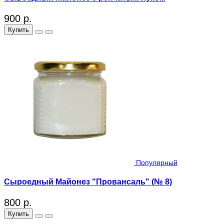
900 р.
Купить
Популярный
Сыроедный Майонез "Провансаль" (№ 8)
800 р.
Купить