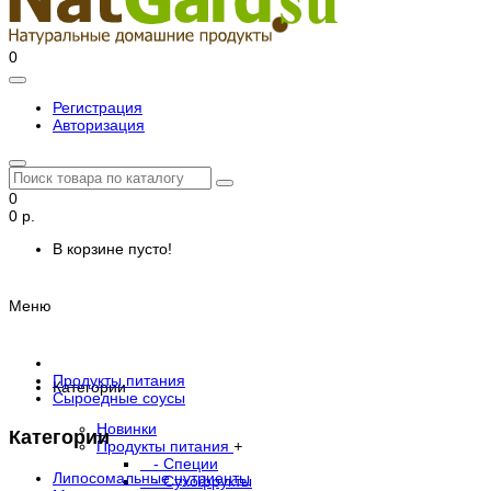
0
Регистрация
Авторизация
0
0 р.
В корзине пусто!
Меню
Продукты питания
Категории
Сыроедные соусы
Новинки
Категории
Продукты питания
+
- Специи
Липосомальные нутриенты
- Сухофрукты