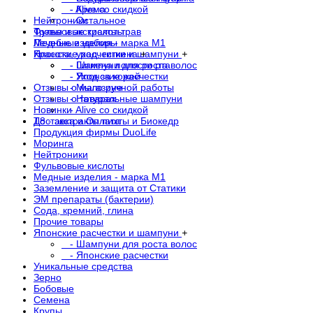
- Alive со скидкой
- Крема
Нейтроники
- Остальное
Фульвовые кислоты
Травы и экстракты трав
Медные изделия - марка М1
Лечебные наборы
Японские расчестки и шампуни
Красота, уход, гигиена
+
+
- Шампуни для роста волос
- Гигиена полости рта
- Японские расчестки
- Уход за кожей
Отзывы о магазине
- Мыло ручной работы
Отзывы о товарах
- Натуральные шампуни
Новинки
- Alive со скидкой
Доставка и Оплата
Т8 - экстракты пихты и Биокедр
Продукция фирмы DuoLife
Моринга
Нейтроники
Фульвовые кислоты
Медные изделия - марка М1
Заземление и защита от Статики
ЭМ препараты (бактерии)
Сода, кремний, глина
Прочие товары
Японские расчестки и шампуни
+
- Шампуни для роста волос
- Японские расчестки
Уникальные средства
Зерно
Бобовые
Семена
Крупы