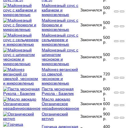
Майонезный соус с
500
кабачком и
Закончился
р.
микрозеленью
Майонезный соус с
500
брокколи и
Закончился
р.
микрозеленью
Майонезный соус с
500
сельдереем и
Закончился
р.
микрозеленью
Майонезный соус с
шпинатом
500
Закончился
чесноком и
р.
микрозеленью
Майонез веганский
со свеклой,
720
Закончился
чесноком и
р.
микрозеленью
Паста чесночная
500
Закончился
Рукола - Базилик
р.
Масло авокадо
1
Органическое
Закончился
600
нерафинированное
р.
Органический
900
Закончился
кетчуп
р.
Горчица дижонская
400