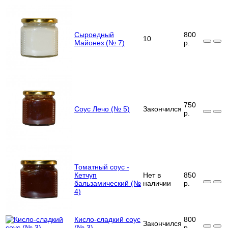
Сыроедный
800
10
Майонез (№ 7)
р.
750
Соус Лечо (№ 5)
Закончился
р.
Томатный соус -
Кетчуп
Нет в
850
бальзамический (№
наличии
р.
4)
Кисло-сладкий соус
800
Закончился
(№ 3)
р.