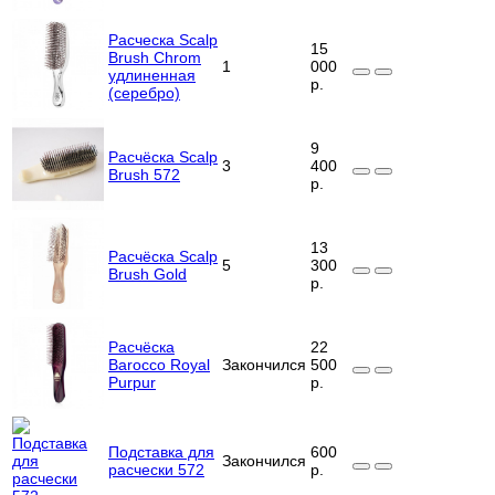
Расческа Scalp
15
Brush Chrom
1
000
удлиненная
р.
(серебро)
9
Расчёска Scalp
3
400
Brush 572
р.
13
Расчёска Scalp
5
300
Brush Gold
р.
Расчёска
22
Barocco Royal
Закончился
500
Purpur
р.
Подставка для
600
Закончился
расчески 572
р.