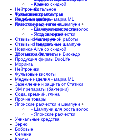
- Alive со скидкой
- Крема
Нейтроники
- Остальное
Фульвовые кислоты
Травы и экстракты трав
Медные изделия - марка М1
Лечебные наборы
Японские расчестки и шампуни
Красота, уход, гигиена
+
+
- Шампуни для роста волос
- Гигиена полости рта
- Японские расчестки
- Уход за кожей
Отзывы о магазине
- Мыло ручной работы
Отзывы о товарах
- Натуральные шампуни
Новинки
- Alive со скидкой
Доставка и Оплата
Т8 - экстракты пихты и Биокедр
Продукция фирмы DuoLife
Моринга
Нейтроники
Фульвовые кислоты
Медные изделия - марка М1
Заземление и защита от Статики
ЭМ препараты (бактерии)
Сода, кремний, глина
Прочие товары
Японские расчестки и шампуни
+
- Шампуни для роста волос
- Японские расчестки
Уникальные средства
Зерно
Бобовые
Семена
Крупы