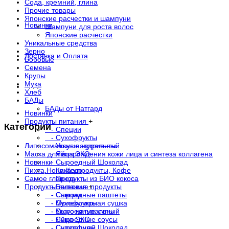
Сода, кремний, глина
Прочие товары
Японские расчестки и шампуни
Новинки
Шампуни для роста волос
Японские расчестки
Уникальные средства
Зерно
Доставка и Оплата
Бобовые
Семена
Крупы
Мука
. . .
Хлеб
БАДы
БАДы от Натгард
Новинки
Продукты питания
+
Категории
- Специи
- Сухофрукты
Липосомальные нутриенты
- Уксус натуральный
Маска для возрождения кожи лица и синтеза коллагена
- Яйца ЭКО
Новинки
- Сыроедный Шоколад
Пихта,Нони,Кедр
- Какао продукты, Кофе
Самое главное
- Продукты из БИО кокоса
Продукты питания
- Белковые продукты
+
- Сыроедные паштеты
- Специи
- Молекулярная сушка
- Сухофрукты
- Сыроедные супы
- Уксус натуральный
- Сыроедные соусы
- Яйца ЭКО
- Суперфуды
- Сыроедный Шоколад