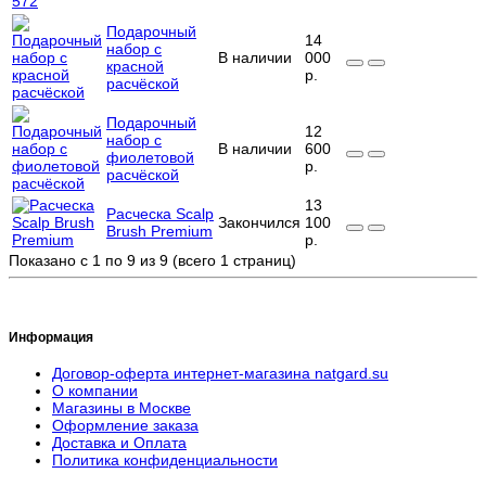
Подарочный
14
набор с
В наличии
000
красной
р.
расчёской
Подарочный
12
набор с
В наличии
600
фиолетовой
р.
расчёской
13
Расческа Scalp
Закончился
100
Brush Premium
р.
Показано с 1 по 9 из 9 (всего 1 страниц)
Информация
Договор-оферта интернет-магазина natgard.su
О компании
Магазины в Москве
Оформление заказа
Доставка и Оплата
Политика конфиденциальности