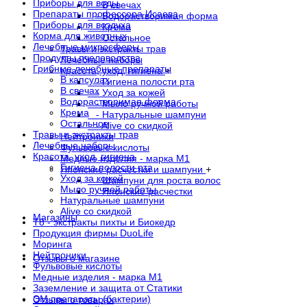
Приборы для воды
- В свечах
Препараты профессора Исаева
- Водорастворимая форма
Приборы для воздуха
- Крема
Корма для животных
- Остальное
Лечебные микросферы
Травы и экстракты трав
Продукты пчеловодства
Лечебные наборы
Грибные лечебные препараты
Красота, уход, гигиена
+
В капсулах
- Гигиена полости рта
В свечах
- Уход за кожей
Водорастворимая форма
- Мыло ручной работы
Крема
- Натуральные шампуни
Остальное
- Alive со скидкой
Травы и экстракты трав
Нейтроники
Лечебные наборы
Фульвовые кислоты
Красота, уход, гигиена
Медные изделия - марка М1
Гигиена полости рта
Японские расчестки и шампуни
+
Уход за кожей
- Шампуни для роста волос
Мыло ручной работы
- Японские расчестки
Натуральные шампуни
Alive со скидкой
Магазины
Т8 - экстракты пихты и Биокедр
Продукция фирмы DuoLife
Моринга
Нейтроники
Отзывы о магазине
Фульвовые кислоты
Медные изделия - марка М1
Заземление и защита от Статики
ЭМ препараты (бактерии)
Отзывы о товарах