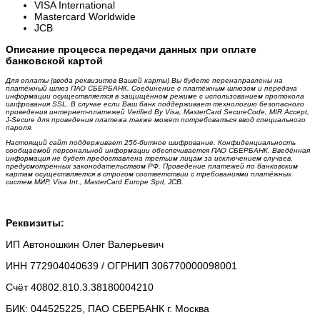
VISA International
Mastercard Worldwide
JCB
Описание процесса передачи данных при оплате
банковской картой
Для оплаты (ввода реквизитов Вашей карты) Вы будете перенаправлены на
платёжный шлюз ПАО СБЕРБАНК. Соединение с платёжным шлюзом и передача
информации осуществляется в защищённом режиме с использованием протокола
шифрования SSL. В случае если Ваш банк поддерживает технологию безопасного
проведения интернет-платежей Verified By Visa, MasterCard SecureCode, MIR Accept,
J-Secure для проведения платежа также может потребоваться ввод специального
пароля.
Настоящий сайт поддерживает 256-битное шифрование. Конфиденциальность
сообщаемой персональной информации обеспечивается ПАО СБЕРБАНК. Введённая
информация не будет предоставлена третьим лицам за исключением случаев,
предусмотренных законодательством РФ. Проведение платежей по банковским
картам осуществляется в строгом соответствии с требованиями платёжных
систем МИР, Visa Int., MasterCard Europe Sprl, JCB.
Реквизиты:
ИП Автоношкин Олег Валерьевич
ИНН 772904040639 / ОГРНИП 306770000098001
Счёт 40802.810.3.38180004210
БИК: 044525225, ПАО СБЕРБАНК г. Москва