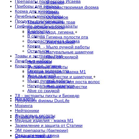
Препараты профессора Исаева
- В свечах
Приборы для воздуха
- Водорастворимая форма
Корма для животных
- Крема
Лечебные микросферы
- Остальное
Продукты пчеловодства
Травы и экстракты трав
Грибные лечебные препараты
Лечебные наборы
В капсулах
Красота, уход, гигиена
+
В свечах
- Гигиена полости рта
Водорастворимая форма
- Уход за кожей
Крема
- Мыло ручной работы
Остальное
- Натуральные шампуни
Травы и экстракты трав
- Alive со скидкой
Лечебные наборы
Нейтроники
Красота, уход, гигиена
Фульвовые кислоты
Гигиена полости рта
Медные изделия - марка М1
Уход за кожей
Японские расчестки и шампуни
+
Мыло ручной работы
- Шампуни для роста волос
Натуральные шампуни
- Японские расчестки
Alive со скидкой
Т8 - экстракты пихты и Биокедр
Магазины
Продукция фирмы DuoLife
Моринга
Нейтроники
Фульвовые кислоты
Отзывы о магазине
Медные изделия - марка М1
Заземление и защита от Статики
ЭМ препараты (бактерии)
Сода, кремний, глина
Отзывы о товарах