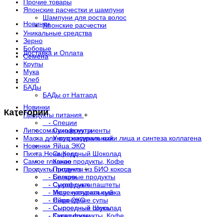
Прочие товары
Японские расчестки и шампуни
Шампуни для роста волос
Новинки
Японские расчестки
Уникальные средства
Зерно
Бобовые
Доставка и Оплата
Семена
Крупы
Мука
Хлеб
. . .
БАДы
БАДы от Натгард
Новинки
Категории
Продукты питания
+
- Специи
Липосомальные нутриенты
- Сухофрукты
Маска для возрождения кожи лица и синтеза коллагена
- Уксус натуральный
Новинки
- Яйца ЭКО
Пихта,Нони,Кедр
- Сыроедный Шоколад
Самое главное
- Какао продукты, Кофе
Продукты питания
- Продукты из БИО кокоса
+
- Белковые продукты
- Специи
- Сыроедные паштеты
- Сухофрукты
- Молекулярная сушка
- Уксус натуральный
- Сыроедные супы
- Яйца ЭКО
- Сыроедные соусы
- Сыроедный Шоколад
- Суперфуды
- Какао продукты, Кофе