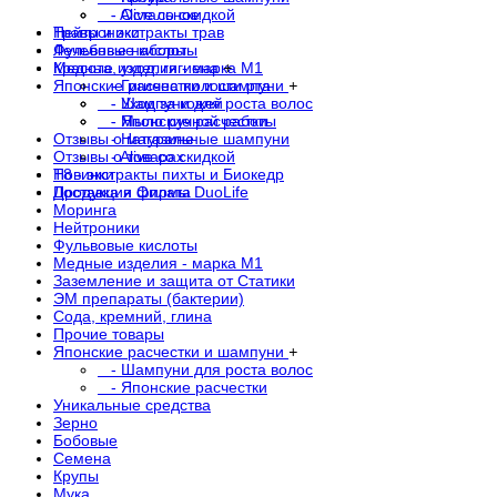
- Alive со скидкой
- Остальное
Нейтроники
Травы и экстракты трав
Фульвовые кислоты
Лечебные наборы
Медные изделия - марка М1
Красота, уход, гигиена
+
Японские расчестки и шампуни
- Гигиена полости рта
+
- Шампуни для роста волос
- Уход за кожей
- Японские расчестки
- Мыло ручной работы
Отзывы о магазине
- Натуральные шампуни
Отзывы о товарах
- Alive со скидкой
Новинки
Т8 - экстракты пихты и Биокедр
Доставка и Оплата
Продукция фирмы DuoLife
Моринга
Нейтроники
Фульвовые кислоты
Медные изделия - марка М1
Заземление и защита от Статики
ЭМ препараты (бактерии)
Сода, кремний, глина
Прочие товары
Японские расчестки и шампуни
+
- Шампуни для роста волос
- Японские расчестки
Уникальные средства
Зерно
Бобовые
Семена
Крупы
Мука