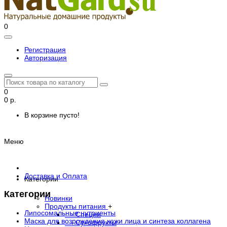
0
Регистрация
Авторизация
0
0 р.
В корзине пусто!
Меню
Доставка и Оплата
Категории
Категории
Новинки
Продукты питания
+
Липосомальные нутриенты
- Специи
Маска для возрождения кожи лица и синтеза коллагена
- Сухофрукты