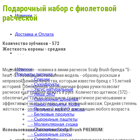
Подарочный набор с фиолетовой
Новинки
расчёской
Доставка и Оплата
Количество зубчиков - 572
Жесткость короны - средняя
. . .
Новинки
Модель Premium - новинка в линии расчесок Scalp Brush бренда “S-
Продукты питания
+
heart-S”. Усовершенствованная модель - образец роскоши и
- Специи
непревзойденного качества, которым известен бренд с 15 летней
- Сухофрукты
историей. Обновлённая эргономичная форма ручки позволит
- Уксус натуральный
расческе ещё удобнее лежать в руке. Количество щетинок (572) -
- Яйца ЭКО
обеспечит не только легкое и не травматичное расчёсывание и
- Сыроедный Шоколад
эффективное мытьё головы, но и отличный массаж. Средняя степень
- Какао продукты, Кофе
жёсткости - оптимальный вариант для женщин любого возраста.
- Продукты из БИО кокоса
- Белковые продукты
- Сыроедные паштеты
- Молекулярная сушка
- Сыроедные супы
Использование Расчески Scalp Brush PREMIUM:
- Сыроедные соусы
- Суперфуды