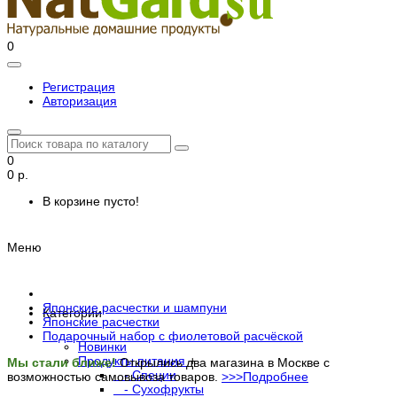
0
Регистрация
Авторизация
0
0 р.
В корзине пусто!
Меню
Японские расчестки и шампуни
Категории
Японские расчестки
Подарочный набор с фиолетовой расчёской
Новинки
Продукты питания
+
Мы стали ближе!
Открылись два магазина в Москве с
- Специи
возможностью самовывоза товаров.
>>>Подробнее
- Сухофрукты