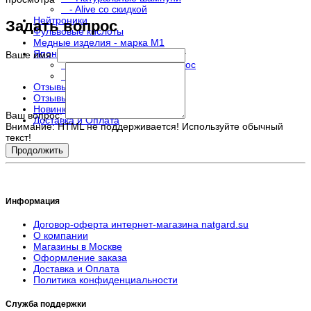
- Alive со скидкой
Нейтроники
Задать вопрос
Фульвовые кислоты
Медные изделия - марка М1
Японские расчестки и шампуни
+
Ваше имя:
- Шампуни для роста волос
- Японские расчестки
Отзывы о магазине
Отзывы о товарах
Новинки
Ваш вопрос:
Доставка и Оплата
Внимание:
HTML не поддерживается! Используйте обычный
текст!
Продолжить
Информация
Договор-оферта интернет-магазина natgard.su
О компании
Магазины в Москве
Оформление заказа
Доставка и Оплата
Политика конфиденциальности
Служба поддержки