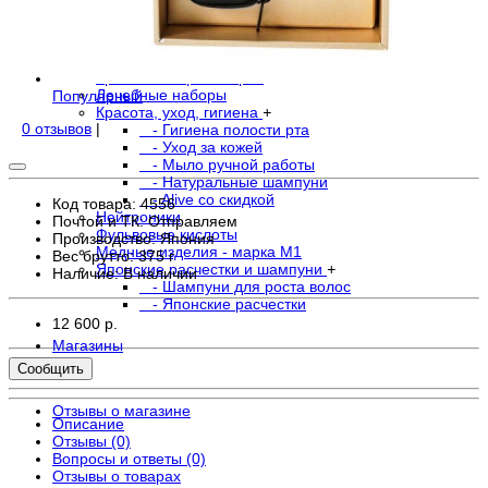
- В свечах
- Водорастворимая форма
- Крема
- Остальное
Травы и экстракты трав
Лечебные наборы
Популярный
Красота, уход, гигиена
+
0 отзывов
|
- Гигиена полости рта
- Уход за кожей
- Мыло ручной работы
- Натуральные шампуни
- Alive со скидкой
Код товара: 4556
Нейтроники
Почтой и ТК: Отправляем
Фульвовые кислоты
Производство: Япония
Медные изделия - марка М1
Вес брутто: 375 г
Японские расчестки и шампуни
+
Наличие:
В наличии
- Шампуни для роста волос
- Японские расчестки
12 600 р.
Магазины
Сообщить
Отзывы о магазине
Описание
Отзывы (0)
Вопросы и ответы (0)
Отзывы о товарах