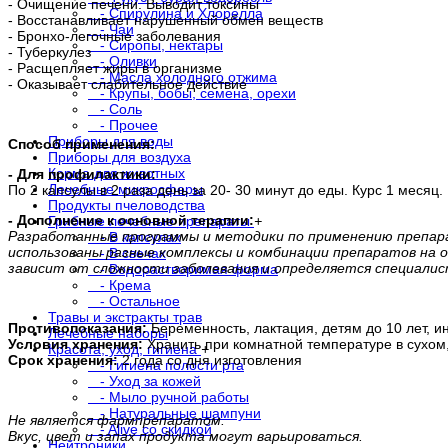
- Очищение печени. Выводит токсины
- Спирулина и Хлорелла
- Восстанавливает нарушенный обмен веществ
- Чаи
- Бронхо-легочные заболевания
- Сиропы, нектары
- Туберкулез
- Оливки
- Расщепляет жиры в организме
- Масла холодного отжима
- Оказывает слабительное действие
- Крупы, бобы, семена, орехи
- Соль
- Прочее
Приборы для воды
Способ применения:
Приборы для воздуха
Корма для животных
- Для профилактики:
Лечебные микросферы
По 2 капсулы в 2 раза день за 20- 30 минут до еды. Курс
1 месяц.
Продукты пчеловодства
- Дополнение к основной терапии:
Грибные лечебные препараты
+
Разработанные программы и методики по применению препар
- В капсулах
использованы разные комплексы и комбинации препаратов на о
- В свечах
зависит от сложности заболевания и определяется специали
- Водорастворимая форма
- Крема
- Остальное
Травы и экстракты трав
Противопоказания:
Беременность, лактация, детям до 10 лет,
Лечебные наборы
Условия хранения:
Хранить при комнатной температуре в сухом
Красота, уход, гигиена
+
Срок хранения:
2 года со дня изготовления
- Гигиена полости рта
- Уход за кожей
- Мыло ручной работы
- Натуральные шампуни
Не является фармпрепаратом.
- Alive со скидкой
Вкус, цвет и запах продукта могут варьироваться.
Нейтроники