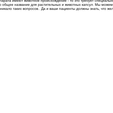
арата имеют животное происхождение - то это требует специальн
о общее название для растительных и животных капсул. Мы можем
никало таких вопросов.. Да и ваши пациенты должны знать, что же