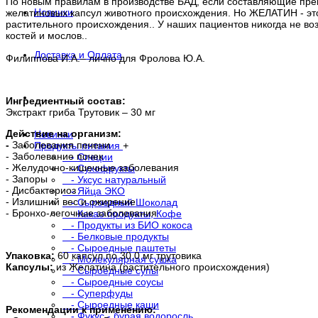
По новым правилам в производстве БАД, если составляющие преп
Новинки
желатиновых капсул животного происхождения. Но ЖЕЛАТИН - эт
растительного происхождения.. У наших пациентов никогда не воз
костей и мослов..
Доставка и Оплата
Филиппова И.А.– лично для Фролова Ю.А.
. . .
Ингредиентный состав:
Экстракт гриба Трутовик – 30 мг
Действие на организм:
Новинки
-
Заболевания печени
Продукты питания
+
- Заболевание почек
- Специи
- Желудочно-кишечные заболевания
- Сухофрукты
- Запоры
- Уксус натуральный
- Дисбактериоз
- Яйца ЭКО
- Излишний вес и ожирение
- Сыроедный Шоколад
- Бронхо-легочные заболевания
- Какао продукты, Кофе
- Продукты из БИО кокоса
- Белковые продукты
- Сыроедные паштеты
Упаковка:
60 капсул по 30.0 мг трутовика
- Молекулярная сушка
Капсулы:
из Желатина (растительного происхождения)
- Сыроедные супы
- Сыроедные соусы
- Суперфуды
- Сыроедные каши
Рекомендации к применению:
- Фукус - бурая водоросль