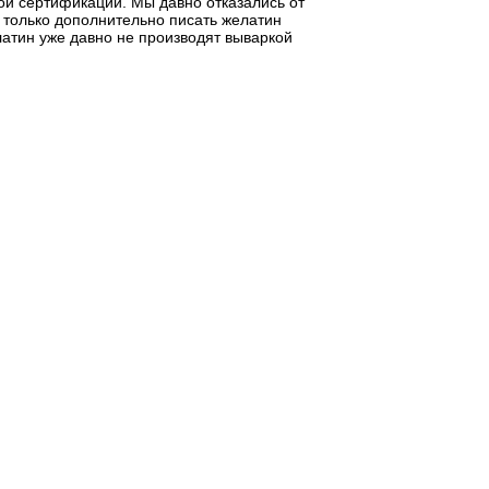
ой сертификации. Мы давно отказались от
 только дополнительно писать желатин
латин уже давно не производят вываркой