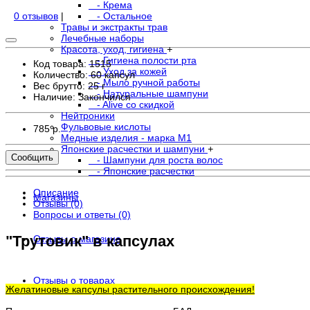
- Крема
0 отзывов
|
- Остальное
Травы и экстракты трав
Лечебные наборы
Красота, уход, гигиена
+
- Гигиена полости рта
Код товара: 1515
- Уход за кожей
Количество: 60 капсул
- Мыло ручной работы
Вес брутто: 25 г
- Натуральные шампуни
Наличие:
Закончился
- Alive со скидкой
Нейтроники
Фульвовые кислоты
785 р.
Медные изделия - марка М1
Японские расчестки и шампуни
+
Сообщить
- Шампуни для роста волос
- Японские расчестки
Описание
Магазины
Отзывы (0)
Вопросы и ответы (0)
"Трутовик" в капсулах
Отзывы о магазине
Отзывы о товарах
Желатиновые капсулы растительного происхождения!