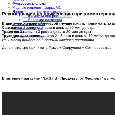
Фульвовые кислоты
Медные изделия - марка М1
Японские расчестки и шампуни
+
Рекомендации по применению при химиотерапи
- Шампуни для роста волос
- Японские расчестки
В дни химиотерапии / лучевой (лучше начать принимать за м
Отзывы о магазине
Санхван
по 2 капсулы 3 раза в день за 30 мин до еды.
Отзывы о товарах
Траметес
2 капсулы 3 раза в день за 20 мин до еды.
Новинки
Трутовик лиственничный
по 2 - 3 раза в день за 10 минут до ед
Доставка и Оплата
На 1 месяц пойдёт по 3 баночки каждого препарата.
Дополнительно принимать Фукус + Спирулина + Сок проростков 
В интернет-магазине "NatGard - Продукты от Фролова" вы м