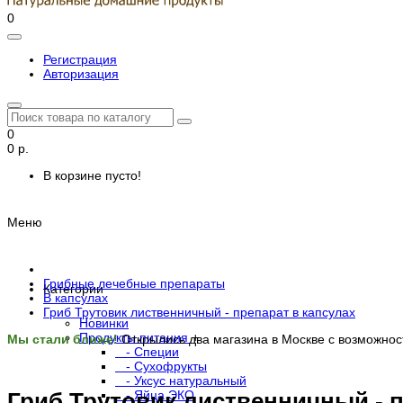
0
Регистрация
Авторизация
0
0 р.
В корзине пусто!
Меню
Грибные лечебные препараты
Категории
В капсулах
Гриб Трутовик лиственничный - препарат в капсулах
Новинки
Продукты питания
+
Мы стали ближе!
Открылись два магазина в Москве с возможно
- Специи
- Сухофрукты
- Уксус натуральный
- Яйца ЭКО
Гриб Трутовик лиственничный - п