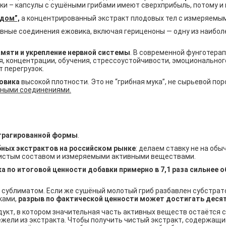
и – капсулы с сушёными грибами имеют сверхприбыль, потому и п
едом”,
а концентрированный экстракт плодовых тел с измеряемы
вные соединения ежовика, включая гериценоны — одну из наибо
амяти и укрепление нервной системы
. В современной фунготера
, концентрации, обучения, стрессоустойчивости, эмоциональног
 перегрузок.
овика
высокой плотности. Это не “грибная мука”, не сырьевой по
вными соединениями.
страгированной формы
.
бных экстрактов на российском рынке
: делаем ставку не на обы
чистым составом и измеряемыми активными веществами.
а по итоговой ценности добавки примерно в 7,1 раза сильнее
 сублиматом. Если же сушёный молотый гриб разбавлен субстрат
ками,
разрыв по фактической ценности может достигать десят
дукт, в котором значительная часть активных веществ остаётся 
ежели из экстракта. Чтобы получить чистый экстракт, содержащ