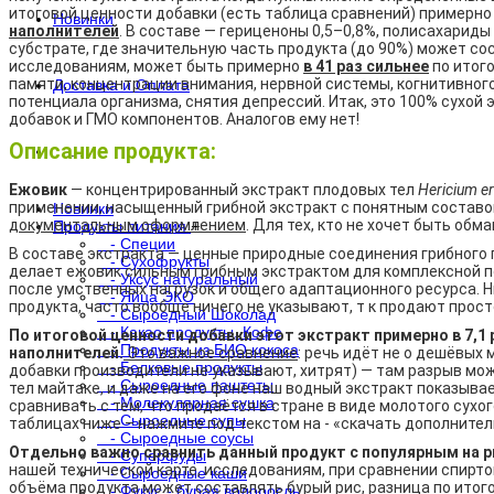
итоговой ценности добавки (есть таблица сравнений) примерн
Новинки
наполнителей
. В составе — гериценоны 0,5–0,8%, полисахарид
субстрате, где значительную часть продукта (до 90%) может со
исследованиям, может быть примерно
в 41 раз сильнее
по итог
памяти, концентрации внимания, нервной системы, когнитивног
Доставка и Оплата
потенциала организма, снятия депрессий. Итак, это 100% сухой 
добавок и ГМО компонентов. Аналогов ему нет!
Описание продукта:
. . .
Ежовик
— концентрированный экстракт плодовых тел
Hericium e
применении, насыщенный грибной экстракт с понятным составо
Новинки
документальным оформлением
. Для тех, кто не хочет быть обм
Продукты питания
+
- Специи
В составе экстракта — ценные природные соединения грибного
- Сухофрукты
делает ежовик сильным грибным экстрактом для комплексной п
- Уксус натуральный
после умственных нагрузок и общего адаптационного ресурса.
- Яйца ЭКО
продукта, часто вообще ничего не указывают, т к продают прос
- Сыроедный Шоколад
- Какао продукты, Кофе
По итоговой ценности добавки этот экстракт примерно в 7,1
- Продукты из БИО кокоса
наполнителей.
Это важное сравнение
: речь идёт не о дешёвых
- Белковые продукты
добавки производители не указывают, хитрят) — там разрыв мо
- Сыроедные паштеты
тел майтаке, и даже на его фоне наш водный экстракт показыв
- Молекулярная сушка
сравнивать с тем, что продаётся в стране в виде молотого сухо
- Сыроедные супы
таблицах ниже – нажмите под текстом на - «скачать дополнит
- Сыроедные соусы
Отдельно важно сравнить данный продукт с популярным на 
- Суперфуды
нашей технической карте, исследованиям, при сравнении спирто
- Сыроедные каши
объёма продукта может составлять бурый рис, разница по ито
- Фукус - бурая водоросль