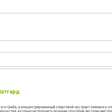
Натгард
ого гриба, а концентрированный спиртовой экстракт (никакого спи
вещества, которых не получить водным способом экстракции) пл