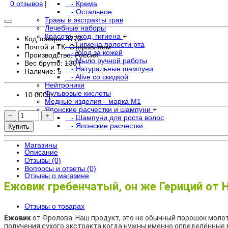
0 отзывов
|
- Крема
- Остальное
Травы и экстракты трав
Лечебные наборы
Красота, уход, гигиена
+
Код товара: 4773
- Гигиена полости рта
Почтой и ТК: Отправляем
- Уход за кожей
Производство: Россия
- Мыло ручной работы
Вес брутто: 130 г
- Натуральные шампуни
Наличие:
5
- Alive со скидкой
Нейтроники
Фульвовые кислоты
10 000 р.
Медные изделия - марка М1
Японские расчестки и шампуни
+
−
+
- Шампуни для роста волос
- Японские расчестки
Купить
Магазины
Описание
Отзывы (0)
Вопросы и ответы (0)
Отзывы о магазине
Ежовик гребенчатый, он же Гериций от 
Отзывы о товарах
Ежовик
от Фролова. Наш продукт, это не обычный порошок молот
получения сухого экстракта когда нужны именно определённые 