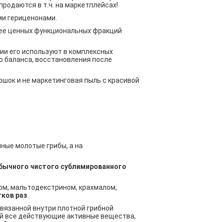
родаются в т.ч. на маркетплейсах!
ми гериценонами.
лее ценных функциональных фракций
пии его используют в комплексных
о баланса, восстановления после
рошок и не маркетинговая пыль с красивой
чные молотые грибы, а на
 обычного чистого сублимированного
ом, мальтодекстрином, крахмалом,
ков раз
.
связанной внутри плотной грибной
ий все действующие активные вещества,