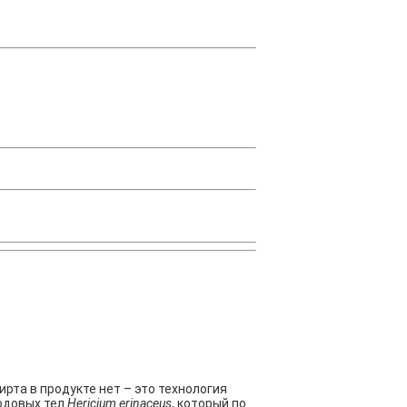
рта в продукте нет – это технология
одовых тел
Hericium erinaceus
, который по