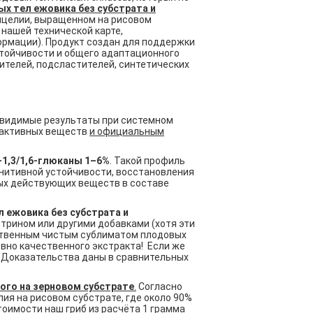
ых тел ежовика без субстрата и
мицелии, выращенном на рисовом
 нашей технической карте,
ормации). Продукт создан для поддержки
стойчивости и общего адаптационного
нителей, подсластителей, синтетических
, а видимые результаты при системном
й активных веществ
и официальным
-1,3/1,6-глюканы 1–6%
. Такой профиль
гнитивной устойчивости, восстановления
ных действующих веществ в составе
л ежовика без субстрата и
стрином или другими добавками (хотя эти
ественным чистым сублиматом плодовых
овно качественного экстракта! Если же
е! Доказательства даны в сравнительных
го на зерновом субстрате
.
Согласно
ия на рисовом субстрате, где около 90%
стоимости наш гриб из расчёта 1 грамма