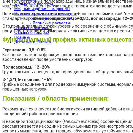
а не только грибные полисахариды, наше изначально качествен
Фульвовые кислоты
извлекаются, концентрируются, и становятся легко доступными
Медные изделия - марка М1
Японские расчестки и шампуни
+
Поэтому наш покупатель получает не просто непойми какой “ежо
- Шампуни для роста волос
стандартизированы:
гериценоны 0,5–0,8%, полисахариды 12–2
- Японские расчестки
Это принципиально другой уровень по сравнению с обычными суш
Отзывы о магазине
понятная технология, измеряемые активные вещества и реальн
Отзывы о товарах
Новинки
Функциональный профиль активных веществ:
Доставка и Оплата
Гериценоны 0,5–0,8%
Ключевая активная фракция плодовых тел ежовика, связанная с
восстановления после умственных нагрузок.
Полисахариды 12–20%
Группа активных веществ, которая дополняет общеукрепляющи
β-1,3/1,6-глюканы 1–6%
Грибные соединения для поддержки иммунной системы, нормаль
повышенных нагрузок.
Показания / область применения:
Рекомендуется в качестве биологически активной добавки к пищ
соединений грибного происхождения.
В народной традиции ежовик (
Hericium erinaceus
) особенно ценил
рассматривается как один из самых ценных грибов ноотропного
ясность мышления, концентрация, обучаемость, устойчивость н