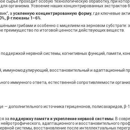
ное сырьё проходит особую технологическую обработку, при кото
 для организма. Усвоение наших концентрированных экстрактов б
вик”, а
усиленную концентрированную форму
, где ключевые ак
0%, β-глюканы 1–6%
.
ёными грибами и особенно с мицелием на зерновом субстрате: зд
ое преимущество по итоговой ценности действующих веществ.
 поддержкой нервной системы, когнитивных функций, памяти, ко
й, иммуномодулирующий, восстановительный и адаптационный пр
ного иммунного ответа, естественной сопротивляемости организ
е — дополнительного источника гериценонов, полисахаридов, β-1
ся за
поддержку памяти и укрепление нервной системы
. В сов
, нейротрофического, адаптационного и восстановительного проф
ервной системы, восстановление после интеллектуальных перегр