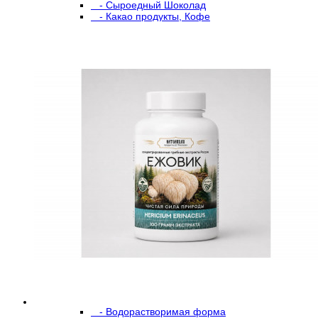
- Сыроедный Шоколад
- Какао продукты, Кофе
- Продукты из БИО кокоса
- Белковые продукты
- Сыроедные паштеты
- Молекулярная сушка
- Сыроедные супы
- Сыроедные соусы
- Суперфуды
- Сыроедные каши
- Фукус - бурая водоросль
- Спирулина и Хлорелла
- Чаи
- Сиропы, нектары
- Оливки
- Масла холодного отжима
- Крупы, бобы, семена, орехи
- Соль
- Прочее
Приборы для воды
Приборы для воздуха
Корма для животных
Лечебные микросферы
Продукты пчеловодства
Грибные лечебные препараты
+
- В капсулах
- В свечах
- Водорастворимая форма