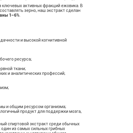
з ключевых активных фракций ежовика. В
составлять зерно, наш экстракт сделан
каны 1–6%
.
адачности и высокой когнитивной
бочего ресурса;
рвной ткани;
ких и аналитических профессий;
низм;
емы и общим ресурсом организма;
ологичный продукт для поддержки мозга,
ный спиртовой экстракт среди обычных
 один из самых сильных грибных