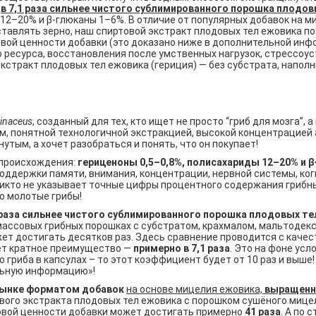
о
в 7,1 раза сильнее чистого сублимированного порошка плодов
ы 12–20% и β-глюканы 1–6%. В отличие от популярных добавок на 
ставлять зерно, наш спиртовой экстракт плодовых тел ежовика по
овой ценности добавки (это доказано ниже в дополнительной инф
о ресурса, восстановления после умственных нагрузок, стрессоу
экстракт плодовых тел ежовика (гериция) — без субстрата, напол
rinaceus
, созданный для тех, кто ищет не просто “гриб для мозга”
м, понятной технологичной экстракцией, высокой концентрацие
анутым, а хочет разобраться и понять, что он покупает!
 происхождения:
гериценоны 0,5–0,8%, полисахариды 12–20% и β
оддержки памяти, внимания, концентрации, нервной системы, ко
 Никто не указывает точные цифры процентного содержания гриб
то молотые грибы!
 раза сильнее чистого сублимированного порошка плодовых те
 массовых грибных порошках с субстратом, крахмалом, мальтодек
жет достигать десятков раз. Здесь сравнение проводится с кач
ает кратное преимущество —
примерно в 7,1 раза
. Это на фоне усл
го гриба в капсулах – то этот коэффициент будет от 10 раз и выш
ельную информацию»!
рынке форматом добавок
на основе мицелия ежовика,
выращенно
вого экстракта плодовых тел ежовика с порошком сушёного мицел
говой ценности добавки может достигать примерно
41 раза
. А по 