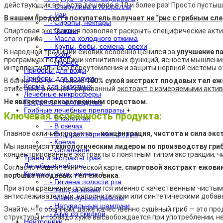
действующих веществ дешевле в 10 и более раз! Просто пустышк
- Спирулина и Хлорелла
- Чаи
В нашем продукте покупатель получает не
“рис с грибным сл
- Сиропы, нектары
- Оливки
Спиртовая экстракция позволяет раскрыть специфические акти
- Масла холодного отжима
этого гриба.
- Крупы, бобы, семена, орехи
В народной традиции ежовик особенно ценился за
улучшение п
- Соль
программах поддержки когнитивных функций, ясности мышления
- Прочее
интеллектуального переутомления и защиты нервной системы от
Приборы для воды
Приборы для воздуха
В банке 100 гр. — только
100% сухой экстракт плодовых тел еж
Корма для животных
этикеткой, а концентрированный
экстракт с измеряемыми акти
Лечебные микросферы
Не является лекарственным средством.
Продукты пчеловодства
Грибные лечебные препараты
+
Ключевая особенность продукта:
- В капсулах
- В свечах
Главное отличие продукта —
концентрация, чистота и сила эк
- Водорастворимая форма
- Крема
Мы являемся
технологическим лидером по производству гри
- Остальное
концентрированные экстракты с понятным типом экстракции, 
Травы и экстракты трав
Лечебные наборы
Согласно нашей технической карте,
спиртовой экстракт ежовик
Красота, уход, гигиена
+
порошка плодовых тел ежовика
.
- Гигиена полости рта
При этом сравнение проводится именно с качественным чистым
- Уход за кожей
антислеживателями, наполнителями или синтетическими добав
- Мыло ручной работы
- Натуральные шампуни
Знайте, что обычный, даже качественно сушёный гриб — это про
- Alive со скидкой
структуры и гораздо хуже высвобождается при употреблении, н
Нейтроники