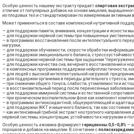
Особую ценность нашему экстракту придаёт
спиртовая экстра
отличие от популярных добавок на основе мицелия, выращенног
из плодовых тел и стандартизирован по измеряемым активным
Может применяться в составе комплексной нутритивной подде
— для поддержки памяти, внимания, концентрации и ясности м
— для поддержки нервной системы при повышенных умственных,
— в программах восстановления после интеллектуального переу
нагрузки;
— для поддержки обучаемости, скорости обработки информации
— для поддержки эмоционального баланса, стрессоустойчивост
— для поддержки нервной системы при ощущении “перегруженной
— для поддержки качества сна, вечернего восстановления и но
— в комплексных программах поддержки нейропластичности, ког
— для людей с высокой интеллектуальной нагрузкой: предприни
— для поддержки организма в периоды длительного стресса, эм
— при снижении общего тонуса, слабости, утомляемости и исто
— в восстановительный период после перенесённых заболеваний
— для поддержки иммунной системы и естественной сопротивл
— при хроническом воспалительном фоне как компонент компле
— в программах антиоксидантной, общеукрепляющей и адаптац
— для поддержки ЖКТ и кишечного баланса, так как состояние 
— как интенсивный грибной экстракт ноотропного направления д
нервной системы, концентрации, устойчивости к нагрузкам и п
Особую ценность ежовика формируют
гериценоны 0,5–0,8%
— а
порошков и добавок на мицелии. В сочетании с
полисахаридами