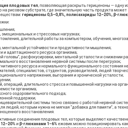
кция плодовых тел
, позволяющая раскрыть гериценоны — одну и
о на рисовом субстрате, где значительную часть продукта может 
 веществам:
гериценоны 0,5–0,8%, полисахариды 12–20%, β-глю
ржки:
ышления;
 эмоциональных и стрессовых нагрузках;
томления, длительной работы за компьютером, обучения, многоз
, ментальной устойчивости и продуктивности мышления;
и и адаптационного ресурса организма;
 головы”, расфокусировки, ментальной усталости и снижении ра
рмального восстановления нервной системы после перегрузок;
нитивного ресурса и нормального функционального состояния не
мателей, специалистов, студентов, руководителей, людей творчес
оционального напряжения, выгорания и хронической усталости;
щении;
, операций, длительного стресса и повышенной нагрузки на орга
яемости организма;
ксного оздоровительного подхода;
ионной поддержки;
пищеварительной системы тесно связано с работой нервной сист
ля людей, которым нужна не мягкая “добавка для памяти”, а техн
олноценного восстановления.
ктивные соединения плодовых тел, которые выделяют качествен
 12–20%
и
β-глюканами 1–6%
ежовик можно позиционировать как