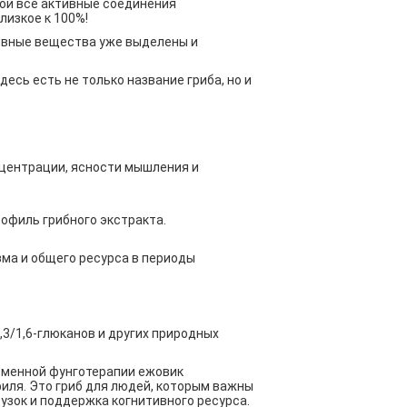
рой все активные соединения
лизкое к 100%!
тивные вещества уже выделены и
есь есть не только название гриба, но и
нцентрации, ясности мышления и
офиль грибного экстракта.
ма и общего ресурса в периоды
,3/1,6-глюканов и других природных
ременной фунготерапии ежовик
иля. Это гриб для людей, которым важны
узок и поддержка когнитивного ресурса.