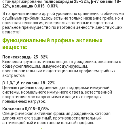
стандартизированы:
полисахариды 25–32%, β-глюканы 18–
22%, кальвацин 0,015–0,03%
.
Это принципиально другой уровень по сравнению с обычными
сушёными грибами: здесь есть не только название гриба, но и
понятная технология, измеряемые активные вещества и
реальное преимущество по итоговой ценности действующих
веществ!
Функциональный профиль активных
веществ:
Полисахариды 25–32%
Ключевая группа активных веществ дождевика, связанная с
общеукрепляющим, иммуномодулирующим,
восстановительным и адаптационным профилем грибных
экстрактов.
β-1,3/1,6-глюканы 18–22%
Ценные грибные соединения для поддержки иммунной
системы, нормального иммунного ответа, естественной
сопротивляемости организма и защиты в периоды
повышенных нагрузок.
Кальвацин 0,015–0,03%
Специфическая активная фракция дождевика, которая
дополняет его защитный, противовоспалительный,
антимикробный и восстановительный профиль.