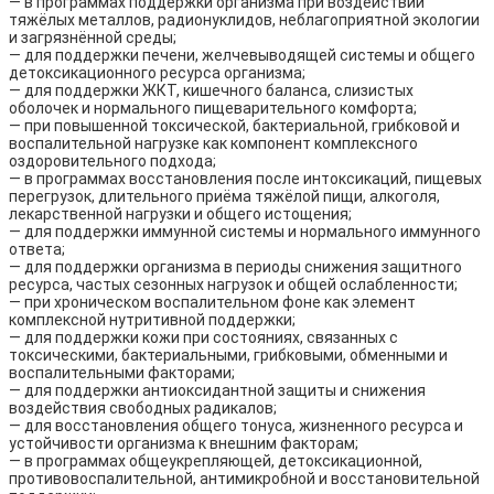
— в программах поддержки организма при воздействии
тяжёлых металлов, радионуклидов, неблагоприятной экологии
и загрязнённой среды;
— для поддержки печени, желчевыводящей системы и общего
детоксикационного ресурса организма;
— для поддержки ЖКТ, кишечного баланса, слизистых
оболочек и нормального пищеварительного комфорта;
— при повышенной токсической, бактериальной, грибковой и
воспалительной нагрузке как компонент комплексного
оздоровительного подхода;
— в программах восстановления после интоксикаций, пищевых
перегрузок, длительного приёма тяжёлой пищи, алкоголя,
лекарственной нагрузки и общего истощения;
— для поддержки иммунной системы и нормального иммунного
ответа;
— для поддержки организма в периоды снижения защитного
ресурса, частых сезонных нагрузок и общей ослабленности;
— при хроническом воспалительном фоне как элемент
комплексной нутритивной поддержки;
— для поддержки кожи при состояниях, связанных с
токсическими, бактериальными, грибковыми, обменными и
воспалительными факторами;
— для поддержки антиоксидантной защиты и снижения
воздействия свободных радикалов;
— для восстановления общего тонуса, жизненного ресурса и
устойчивости организма к внешним факторам;
— в программах общеукрепляющей, детоксикационной,
противовоспалительной, антимикробной и восстановительной