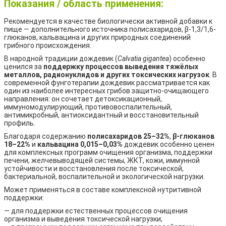
Показания / область применения:
Рекомендуется в качестве биологически активной добавки к
пище — дополнительного источника полисахаридов, β-1,3/1,6-
глюканов, кальвацина и других природных соединений
грибного происхождения.
В народной традиции дождевик (
Calvatia gigantea
) особенно
ценился за
поддержку процессов выведения тяжёлых
металлов, радионуклидов и других токсических нагрузок
. В
современной фунготерапии дождевик рассматривается как
один из наиболее интересных грибов защитно-очищающего
направления: он сочетает детоксикационный,
иммуномодулирующий, противовоспалительный,
антимикробный, антиоксидантный и восстановительный
профиль.
Благодаря содержанию
полисахаридов 25–32%
,
β-глюканов
18–22%
и
кальвацина 0,015–0,03%
дождевик особенно ценен
для комплексных программ очищения организма, поддержки
печени, желчевыводящей системы, ЖКТ, кожи, иммунной
устойчивости и восстановления после токсической,
бактериальной, воспалительной и экологической нагрузки.
Может применяться в составе комплексной нутритивной
поддержки:
— для поддержки естественных процессов очищения
организма и выведения токсической нагрузки;