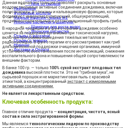
Данная водная экстракция позволяет раскрыть основные
- Alive со скидкой
водорастворимые активные соединения дождевика, включая
Нейтроники
полисахариды, β-глюканы и кальвациновую фракцию, которые
Фульвовые кислоты
формируют иммуномодулирующий, общеукрепляющий,
Медные изделия - марка М1
противовоспалительный и детоксикационный профиль гриба.
Японские расчестки и шампуни
+
- Шампуни для роста волос
В народной традиции и в фунготерапии дождевик особенно
- Японские расчестки
ценится за поддержку организма при токсической нагрузке,
Отзывы о магазине
включая программы выведения тяжёлых металлов и
Отзывы о товарах
радионуклидов. В фунготерапии его рассматривают как гриб
Новинки
для комплексной поддержки очищения организма, иммунной
Доставка и Оплата
устойчивости, восстановления после интоксикаций, снижения
воспалительного фона и повышения общей сопротивляемости
внешним факторам.
В банке 100 гр. — только
100% сухой экстракт плодовых тел
дождевика
высокой плотности. Это не “грибная мука”, не
сырьевой порошок и не маркетинговая пыль с красивой
этикеткой, а концентрированный
экстракт с измеряемыми
активными соединениями.
Не является лекарственным средством.
Ключевая особенность продукта:
Главное отличие продукта —
концентрация, чистота, ясный
состав и сила экстрагированной формы
.
Мы являемся
технологическим лидером по производству