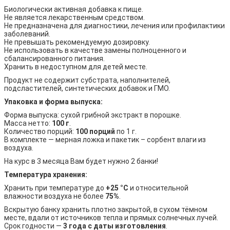
Биологически активная добавка к пище.
Не является лекарственным средством.
Не предназначена для диагностики, лечения или профилактики
заболеваний.
Не превышать рекомендуемую дозировку.
Не использовать в качестве замены полноценного и
сбалансированного питания.
Хранить в недоступном для детей месте.
Продукт не содержит субстрата, наполнителей,
подсластителей, синтетических добавок и ГМО.
Упаковка и форма выпуска:
Форма выпуска: сухой грибной экстракт в порошке.
Масса нетто:
100 г
.
Количество порций:
100 порций
по 1 г.
В комплекте — мерная ложка и пакетик – сорбент влаги из
воздуха.
На курс в 3 месяца Вам будет нужно 2 банки!
Температура хранения:
Хранить при температуре до
+25 °C
и относительной
влажности воздуха не более
75%
.
Вскрытую банку хранить плотно закрытой, в сухом тёмном
месте, вдали от источников тепла и прямых солнечных лучей.
Срок годности —
3 года с даты изготовления
.