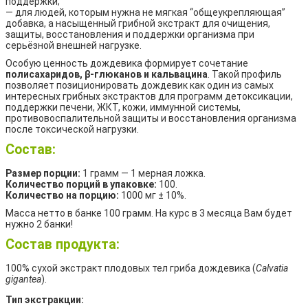
поддержки;
— для людей, которым нужна не мягкая “общеукрепляющая”
добавка, а насыщенный грибной экстракт для очищения,
защиты, восстановления и поддержки организма при
серьёзной внешней нагрузке.
Особую ценность дождевика формирует сочетание
полисахаридов, β-глюканов и кальвацина
. Такой профиль
позволяет позиционировать дождевик как один из самых
интересных грибных экстрактов для программ детоксикации,
поддержки печени, ЖКТ, кожи, иммунной системы,
противовоспалительной защиты и восстановления организма
после токсической нагрузки.
Состав:
Размер порции:
1 грамм — 1 мерная ложка.
Количество порций в упаковке:
100.
Количество на порцию:
1000 мг ± 10%.
Масса нетто в банке 100 грамм. На курс в 3 месяца Вам будет
нужно 2 банки!
Состав продукта:
100% сухой экстракт плодовых тел гриба дождевика (
Calvatia
gigantea
).
Тип экстракции: