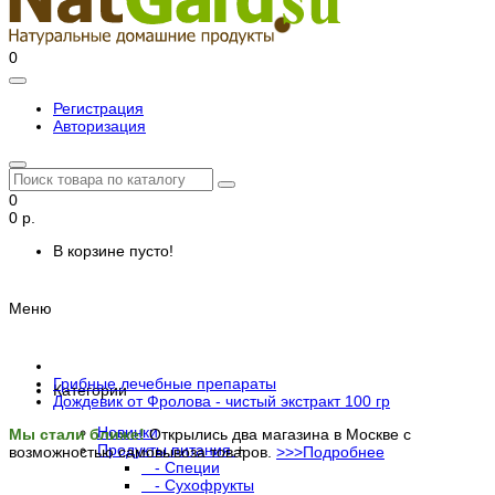
0
Регистрация
Авторизация
0
0 р.
В корзине пусто!
Меню
Грибные лечебные препараты
Категории
Дождевик от Фролова - чистый экстракт 100 гр
Новинки
Мы стали ближе!
Открылись два магазина в Москве с
Продукты питания
+
возможностью самовывоза товаров.
>>>Подробнее
- Специи
- Сухофрукты