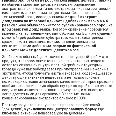
грибных экстрактов на российском рынке
: делаем ставку не
на обычные молотые грибы, а на концентрированные
экстракты с понятным типом экстракции, чистым составом и
измеряемыми активными веществами. Согласно нашей
технической карте, исследованиям,
водный экстракт
дождевика по итоговой ценности добавки примерно в 4,4
раза сильнее обычного
чистого
сублимированного порошка
плодовых тел дождевика
. При этом сравнение проводится
именно с качественным чистым сублиматом. Если же сушёный
молотый гриб разбавлен субстратом, мальтодекстрином,
крахмалом, антислеживателями, наполнителями или
синтетическими добавками,
разрыв по фактической
ценности может достигать десятков раз
.
Знайте, что обычный, даже качественно сушёный гриб — это
продукт, в котором значительная часть активных веществ
остаётся связанной внутри плотной грибной структуры и
гораздо хуже высвобождается при употреблении, нежели из
экстракта. Чтобы получить чистый экстракт, содержащий все
действующие активные вещества, а не только грибные
полисахариды, наше изначально качественное сырьё проходит
особую технологическую обработку, при которой все активные
соединения извлекаются, концентрируются, и становятся
легко доступными для организма. Усвоение наших
концентрированных экстрактов близкое к 100%!
Поэтому покупатель получает не просто не пойми какой
“дождевик”, а
усиленную концентрированную форму
, где
ключевые активные вещества уже выделены и