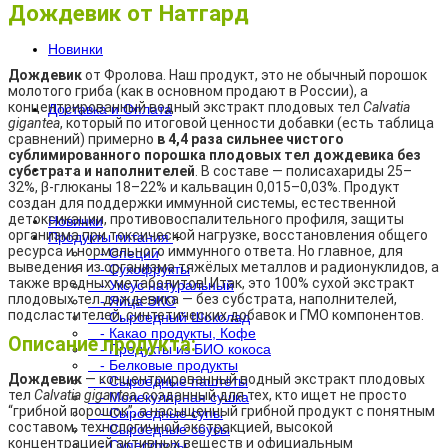
Дождевик от Натгард
Новинки
Дождевик
от Фролова. Наш продукт, это не обычный порошок
молотого гриба (как в основном продают в России), а
концентрированный водный экстракт плодовых тел
Calvatia
Доставка и Оплата
gigantea
, который по итоговой ценности добавки (есть таблица
сравнений) примерно
в 4,4 раза сильнее чистого
сублимированного порошка плодовых тел дождевика без
. . .
субстрата и наполнителей
. В составе — полисахариды 25–
32%, β-глюканы 18–22% и кальвацин 0,015–0,03%. Продукт
создан для поддержки иммунной системы, естественной
детоксикации, противовоспалительного профиля, защиты
Новинки
организма при токсической нагрузке, восстановления общего
Продукты питания
+
ресурса и нормального иммунного ответа. Но главное, для
- Специи
выведения из организма тяжёлых металлов и радионуклидов, а
- Сухофрукты
также вредных метаболитов! Итак, это 100% сухой экстракт
- Уксус натуральный
плодовых тел дождевика — без субстрата, наполнителей,
- Яйца ЭКО
подсластителей, синтетических добавок и ГМО компонентов.
- Сыроедный Шоколад
- Какао продукты, Кофе
Описание продукта:
- Продукты из БИО кокоса
- Белковые продукты
Дождевик
— концентрированный водный экстракт плодовых
- Сыроедные паштеты
тел
Calvatia gigantea
, созданный для тех, кто ищет не просто
- Молекулярная сушка
“грибной порошок”, а насыщенный грибной продукт с понятным
- Сыроедные супы
составом, технологичной экстракцией, высокой
- Сыроедные соусы
концентрацией активных веществ
и официальным
- Суперфуды