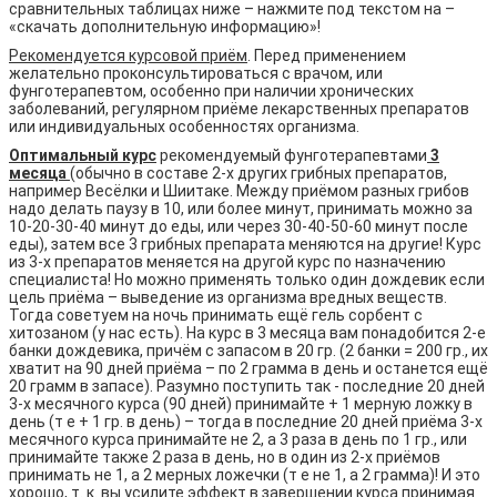
сравнительных таблицах ниже – нажмите под текстом на –
«скачать дополнительную информацию»!
Рекомендуется курсовой приём
. Перед применением
желательно проконсультироваться с врачом, или
фунготерапевтом, особенно при наличии хронических
заболеваний, регулярном приёме лекарственных препаратов
или индивидуальных особенностях организма.
Оптимальный курс
рекомендуемый фунготерапевтами
3
месяца
(обычно в составе 2-х других грибных препаратов,
например Весёлки и Шиитаке. Между приёмом разных грибов
надо делать паузу в 10, или более минут, принимать можно за
10-20-30-40 минут до еды, или через 30-40-50-60 минут после
еды), затем все 3 грибных препарата меняются на другие! Курс
из 3-х препаратов меняется на другой курс по назначению
специалиста! Но можно применять только один дождевик если
цель приёма – выведение из организма вредных веществ.
Тогда советуем на ночь принимать ещё гель сорбент с
хитозаном (у нас есть). На курс в 3 месяца вам понадобится 2-е
банки дождевика, причём с запасом в 20 гр. (2 банки = 200 гр., их
хватит на 90 дней приёма – по 2 грамма в день и останется ещё
20 грамм в запасе). Разумно поступить так - последние 20 дней
3-х месячного курса (90 дней) принимайте + 1 мерную ложку в
день (т е + 1 гр. в день) – тогда в последние 20 дней приёма 3-х
месячного курса принимайте не 2, а 3 раза в день по 1 гр., или
принимайте также 2 раза в день, но в один из 2-х приёмов
принимать не 1, а 2 мерных ложечки (т е не 1, а 2 грамма)! И это
хорошо, т. к. вы усилите эффект в завершении курса принимая