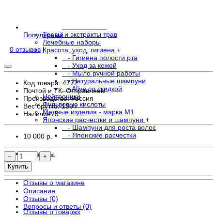
- В свечах
- Водорастворимая форма
- Крема
- Остальное
Травы и экстракты трав
Популярный
Лечебные наборы
0 отзывов
|
Красота, уход, гигиена
+
- Гигиена полости рта
- Уход за кожей
- Мыло ручной работы
- Натуральные шампуни
Код товара: 4772
- Alive со скидкой
Почтой и ТК: Отправляем
Нейтроники
Производство: Россия
Фульвовые кислоты
Вес брутто: 130 г
Медные изделия - марка М1
Наличие:
5
Японские расчестки и шампуни
+
- Шампуни для роста волос
- Японские расчестки
10 000 р.
Магазины
−
+
Купить
Отзывы о магазине
Описание
Отзывы (0)
Вопросы и ответы (0)
Отзывы о товарах