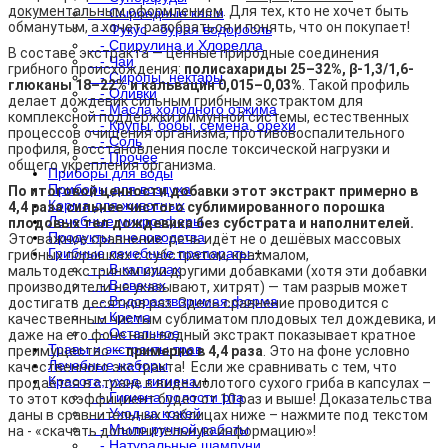
документальным оформлением
. Для тех, кто не хочет быть
- Сыроедные каши
обманутым, а хочет разобраться и понять, что он покупает!
- Фукус - бурая водоросль
- Спирулина и Хлорелла
В составе экстракта — ценные природные соединения
- Чаи
грибного происхождения:
полисахариды 25–32%, β-1,3/1,6-
- Сиропы, нектары
глюканы 18–22% и кальвацин 0,015–0,03%
. Такой профиль
- Оливки
делает дождевик сильным грибным экстрактом для
- Масла холодного отжима
комплексной поддержки иммунной системы, естественных
- Крупы, бобы, семена, орехи
процессов очищения организма, противовоспалительного
- Соль
профиля, восстановления после токсической нагрузки и
- Прочее
общего укрепления организма.
Приборы для воды
Приборы для воздуха
По итоговой ценности добавки этот экстракт примерно в
Корма для животных
4,4 раза сильнее чистого сублимированного порошка
Лечебные микросферы
плодовых тел дождевика без субстрата и наполнителей.
Продукты пчеловодства
Это важное сравнение: речь идёт не о дешёвых массовых
Грибные лечебные препараты
+
грибных порошках с субстратом, крахмалом,
- В капсулах
мальтодекстрином или другими добавками (хотя эти добавки
- В свечах
производители не указывают, хитрят) — там разрыв может
- Водорастворимая форма
достигать десятков раз. Здесь сравнение проводится с
- Крема
качественным чистым сублиматом плодовых тел дождевика, и
- Остальное
даже на его фоне наш водный экстракт показывает кратное
Травы и экстракты трав
преимущество —
примерно в 4,4 раза
. Это на фоне условно
Лечебные наборы
качественного экстракта! Если же сравнивать с тем, что
Красота, уход, гигиена
+
продаётся в стране в виде молотого сухого гриба в капсулах –
- Гигиена полости рта
то этот коэффициент будет от 10 раз и выше! Доказательства
- Уход за кожей
даны в сравнительных таблицах ниже – нажмите под текстом
- Мыло ручной работы
на - «скачать дополнительную информацию»!
- Натуральные шампуни