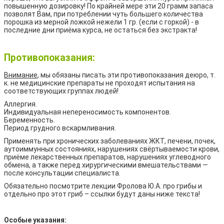
повышенную дозировку! По крайней мере эти 20 грамм запаса
позволят Вам, при потреблении чуть большего количества
порошка из мерной ложкой нежели 1 гр. (если с горкой) - в
последние дни приёма курса, не остаться без экстракта!
Противопоказания:
Внимание
, мы обязаны писать эти противопоказания деюро, т.
к. не медицинские препараты не проходят испытания на
соответствующих группах людей!
Аллергия.
Индивидуальная непереносимость компонентов.
Беременность.
Период грудного вскармливания.
Применять при хронических заболеваниях ЖКТ, печени, почек,
аутоиммунных состояниях, нарушениях свёртываемости крови,
приёме лекарственных препаратов, нарушениях углеводного
обмена, а также перед хирургическими вмешательствами —
после консультации специалиста.
Обязательно посмотрите лекции Фролова Ю.А. про грибы и
отдельно про этот гриб – ссылки будут даны ниже текста!
Особые указания: