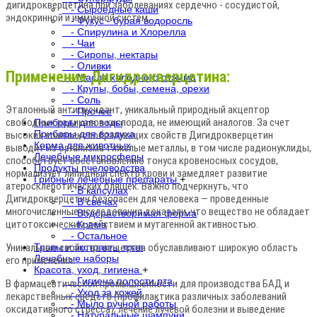
дигидрокверцетина при заболеваниях сердечно - сосудистой,
- Сыроедные каши
эндокринной и иммунной систем.
- Фукус - бурая водоросль
- Спирулина и Хлорелла
- Чаи
- Сиропы, нектары
- Оливки
Применение Дигидрокверцетина:
- Масла холодного отжима
- Крупы, бобы, семена, орехи
- Соль
Эталонный антиоксидант, уникальный природный акцептор
- Прочее
свободных радикалов кислорода, не имеющий аналогов. За счет
Приборы для воды
Приборы для воздуха
высоких комплексообразующих свойств Дигидрокверцетин
Корма для животных
выводит из организма тяжелые металлы, в том числе радионуклиды,
Лечебные микросферы
способствует восстановлению тонуса кровеносных сосудов,
Продукты пчеловодства
нормализует липидный спектр крови и замедляет развитие
Грибные лечебные препараты
+
атеросклеротических бляшек. Важно подчеркнуть, что
- В капсулах
Дигидрокверцетин безопасен для человека — проведенные
- В свечах
многочисленные исследования доказали, что вещество не обладает
- Водорастворимая форма
цитотоксическим действием и мутагенной активностью.
- Крема
- Остальное
Уникальные свойства вещества обуславливают широкую область
Травы и экстракты трав
Лечебные наборы
его применения.
Красота, уход, гигиена
+
- Гигиена полости рта
В фармацевтической промышленности для производства БАД и
- Уход за кожей
лекарственных средств (профилактика различных заболеваний
- Мыло ручной работы
оксидативного стресса); лечение лучевой болезни и выведение
- Натуральные шампуни