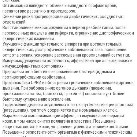
Оптимизация липидного обмена и липидного профиля крови,
препятствие развитию атеросклероза.
Снижение риска прогрессирования диабетических, сосудистых
осложнений.
Восстановление микроциркуляции в период реабилитации, после
перенесенных инсульта или инфаркта, ограничение дистрофических и
склеротических изменений.
Улучшение функции зрительного аппарата при воспалительных,
склеротических, дистрофических заболеваниях глаз, повышение
острота зрения, ускорение рассасывания кровоизлияний сетчатки.
Иммуномодулирующая активность, эффективен при аллергических и
иммунодефицитных состояниях.
Природный антибиотик с выраженными бактерицидными и
противогрибковыми свойствами.
Профилактика ОРВИ и обострений хронических заболеваний органов
дыхания. При заболеваниях органов дыхания (пневмонии,
бронхиальная астма, бронхиты, трахеиты) способствует более
быстрому купированию воспаления.
Торможение деления опухолевых клеток, путем активации апоптоза
(разрушения), при этом сохраняется пул нормальных клеток.
Выраженный омолаживающий эффект, стимуляция регенерации
кожи, в том числе синтез коллагена и эластина. Повышение
защитных свойств кожи, устранение угревой и гнойничковой сыпи.
Повышение резистентности организма к физическим и психическим