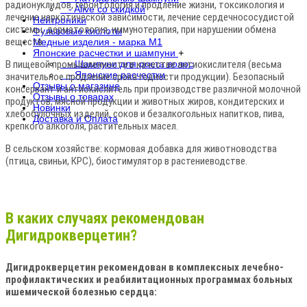
радионуклидов, геронтология и продление жизни, токсикология и
- Alive со скидкой
лечение наркотической зависимости, лечение сердечнососудистой
Нейтроники
системы, дерматология, иммунотерапия, при нарушении обмена
Фульвовые кислоты
веществ.
Медные изделия - марка М1
Японские расчестки и шампуни
+
В пищевой промышленности в качестве антиокислителя (весьма
- Шампуни для роста волос
- Японские расчестки
значительное продление срока годности продукции). Безопасный
Отзывы о магазине
консервант и антиокислитель при производстве различной молочной
Отзывы о товарах
продуктов, мясной продукции и животных жиров, кондитерских и
Новинки
хлебобулочных изделий, соков и безалкогольных напитков, пива,
Доставка и Оплата
крепкого алкоголя, растительных масел.
В сельском хозяйстве: кормовая добавка для животноводства
(птица, свиньи, КРС), биостимулятор в растениеводстве.
В каких случаях рекомендован
Дигидрокверцетин?
Дигидрокверцетин рекомендован в комплексных лечебно-
профилактических и реабилитационных программах больных
ишемической болезнью сердца: