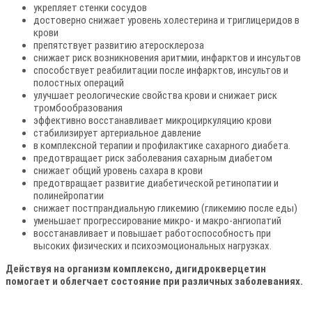
укрепляет стенки сосудов
достоверно снижает уровень холестерина и триглицеридов в
крови
препятствует развитию атеросклероза
снижает риск возникновения аритмии, инфарктов и инсультов
способствует реабилитации после инфарктов, инсультов и
полостных операций
улучшает реологические свойства крови и снижает риск
тромбообразования
эффективно восстанавливает микроциркуляцию крови
стабилизирует артериальное давление
в комплексной терапии и профилактике сахарного диабета.
предотвращает риск заболевания сахарным диабетом
снижает общий уровень сахара в крови
предотвращает развитие диабетической ретинопатии и
полинейропатии
снижает постпрандиальную гликемию (гликемию после еды)
уменьшает прогрессирование микро- и макро-ангиопатий
восстанавливает и повышает работоспособность при
высоких физических и психоэмоциональных нагрузках.
Действуя на организм комплексно, дигидрокверцетин
помогает и облегчает состояние при различных заболеваниях.