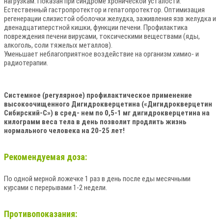
нагрузкам. Показан при синдроме хронической усталости.
Естественный гастропротектор и гепатопротектор. Оптимизация
регенерации слизистой оболочки желудка, заживления язв желудка и
двенадцатиперстной кишки, функции печени. Профилактика
повреждения печени вирусами, токсическими веществами (яды,
алкоголь, соли тяжелых металлов).
Уменьшает неблагоприятное воздействие на организм химио- и
радиотерапии.
Системное (регулярное) профилактическое применение
высокоочищенного Дигидрокверцетина («Дигидрокверцетин
Сибирский-С») в сред- нем по 0,5-1 мг дигидрокверцетина на
килограмм веса тела в день позволит продлить жизнь
нормального человека на 20-25 лет!
Рекомендуемая доза:
По одной мерной ложечке 1 раз в день после еды месячными
курсами с перерывами 1-2 недели.
Противопоказания: