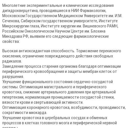
Многолетние экспериментальные и клинические исследования
дигидрокверцетина, проводившиеся в НИИ Фармакологии,
Московском Государственном Медицинском Университете им. И.М.
Сеченова, Сибирском государственном университете, Институте
Микрохирургии глаза, Институте хирургии им. Вишневского РАМН,
Российском Онкологическом Научном Центре им. Блохина
Минздрава РФ, выявили его следующие фармакологические
свойства:
Высокая антиоксидантная способность. Торможение перекисного
окисления, ограничение повреждающего действия свободных
радикалов.
Замедление процесса старения организма благодаря оптимизации
периферического кровообращения и защиты мембран клеток от
разрушения.
Улучшение функционального состояния сердечно-сосудистой
системы. Оптимизация магистрального и периферического
кровотока, снижение артериального давления при артериальной
гипертензии, нормализация проницаемости сосудистой стенки,
вязкости крови и свертывающей активности.
Оптимизация коронарного кровотока, возбудимости, проводимости,
сократимости миокарда.
Улучшение кровотока в церебральных сосудах и обменных
процессов в клетках головного мозга и периферической нервной
системы.