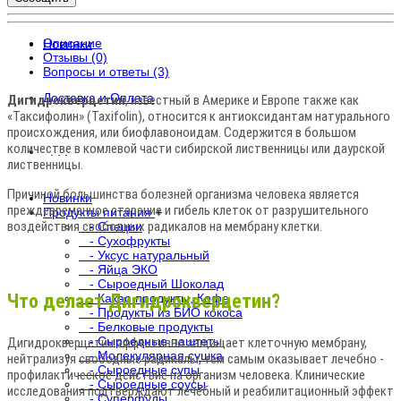
Описание
Новинки
Отзывы (0)
Вопросы и ответы (3)
Доставка и Оплата
Дигидрокверцетин
, известный в Америке и Европе также как
«Таксифолин» (Taxifolin), относится к антиоксидантам натурального
происхождения, или биофлавоноидам. Содержится в большом
количестве в комлевой части сибирской лиственницы или даурской
. . .
лиственницы.
Причиной большинства болезней организма человека является
Новинки
преждевременное старение и гибель клеток от разрушительного
Продукты питания
+
воздействия свободных радикалов на мембрану клетки.
- Специи
- Сухофрукты
- Уксус натуральный
- Яйца ЭКО
- Сыроедный Шоколад
Что делает Дигидрокверцетин?
- Какао продукты, Кофе
- Продукты из БИО кокоса
- Белковые продукты
- Сыроедные паштеты
Дигидрокверцетин эффективно защищает клеточную мембрану,
- Молекулярная сушка
нейтрализуя свободные радикалы, тем самым оказывает лечебно -
- Сыроедные супы
профилактическое действие на организм человека. Клинические
- Сыроедные соусы
исследования подтверждают лечебный и реабилитационный эффект
- Суперфуды