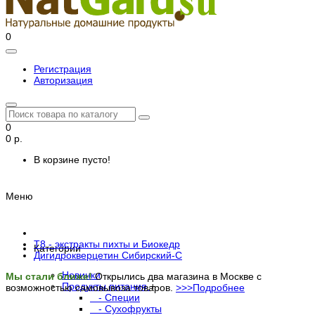
0
Регистрация
Авторизация
0
0 р.
В корзине пусто!
Меню
Т8 - экстракты пихты и Биокедр
Категории
Дигидрокверцетин Сибирский-С
Новинки
Мы стали ближе!
Открылись два магазина в Москве с
Продукты питания
+
возможностью самовывоза товаров.
>>>Подробнее
- Специи
- Сухофрукты