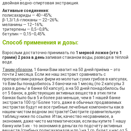
двойная водно-спиртовая экстракция.
Активные соединения:
полисахариды — 40–45%;
β-1,3/1,6-глюканы — 22–26%;
меланины — 12–16%;
тритерпены — 0,5–0,8%;
бетулин — 0,15–0,45%.
Способ применения и дозы:
Взрослым достаточно принимать по
1 мерной ложке (это 1
грамм) 2 раза в день
запивая стаканом воды, разводя в тёплой
воде.
Таким образом
, 1 банки Вам хватит на 50 дней приёма – это
почти 2 месяца. Если же наш экстракт сравнивать с
препаратами разных фирм из молотых сухих грибов в капсулах,
то Вам бы понадобилось 3 баночки на 1 месяц (по 2 капсулы 3
раза в день/ в банке 60 капсул), а на 50 дней понадобилось бы
от 5 банок, а действующих активных веществ в этих пяти
банках было бы в 5 и более раз меньше, чем в 1 нашей банке
экстракта 100 гр.! Более того, даже в обычных продаваемых
экстрактах будут не все грибные лечебные компоненты как в
нашем чистом водном экстракте! Смотрите сравнительную
таблицу ниже по ссылке. Итак, качество несравнимое, а
экономия, даже чисто математическая, если вы купите 1 нашу
банку или 5 их - то экономия в деньгах по подсчёту активных
веществ (грибных полисахаридов и пр.) на 1 гр. будет у нас от 5