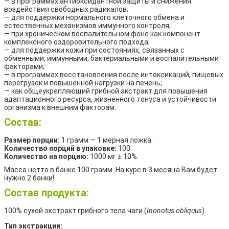
— в программах антиоксидантной защиты и снижения
воздействия свободных радикалов;
— для поддержки нормального клеточного обмена и
естественных механизмов иммунного контроля;
— при хроническом воспалительном фоне как компонент
комплексного оздоровительного подхода;
— для поддержки кожи при состояниях, связанных с
обменными, иммунными, бактериальными и воспалительными
факторами;
— в программах восстановления после интоксикаций, пищевых
перегрузок и повышенной нагрузки на печень;
— как общеукрепляющий грибной экстракт для повышения
адаптационного ресурса, жизненного тонуса и устойчивости
организма к внешним факторам.
Состав:
Размер порции:
1 грамм — 1 мерная ложка.
Количество порций в упаковке:
100.
Количество на порцию:
1000 мг ± 10%.
Масса нетто в банке 100 грамм. На курс в 3 месяца Вам будет
нужно 2 банки!
Состав продукта:
100% сухой экстракт грибного тела чаги (
Inonotus obliquus
).
Тип экстракции: