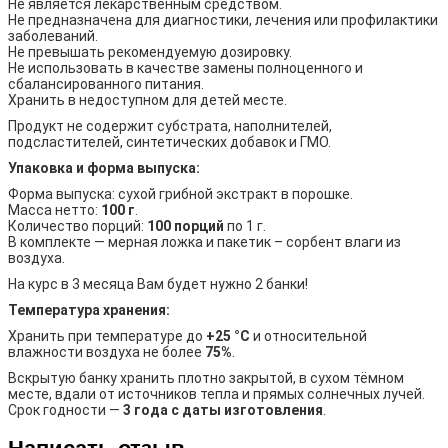
Не является лекарственным средством.
Не предназначена для диагностики, лечения или профилактики
заболеваний.
Не превышать рекомендуемую дозировку.
Не использовать в качестве замены полноценного и
сбалансированного питания.
Хранить в недоступном для детей месте.
Продукт не содержит субстрата, наполнителей,
подсластителей, синтетических добавок и ГМО.
Упаковка и форма выпуска:
Форма выпуска: сухой грибной экстракт в порошке.
Масса нетто:
100 г
.
Количество порций:
100 порций
по 1 г.
В комплекте — мерная ложка и пакетик – сорбент влаги из
воздуха.
На курс в 3 месяца Вам будет нужно 2 банки!
Температура хранения:
Хранить при температуре до
+25 °C
и относительной
влажности воздуха не более
75%
.
Вскрытую банку хранить плотно закрытой, в сухом тёмном
месте, вдали от источников тепла и прямых солнечных лучей.
Срок годности —
3 года с даты изготовления
.