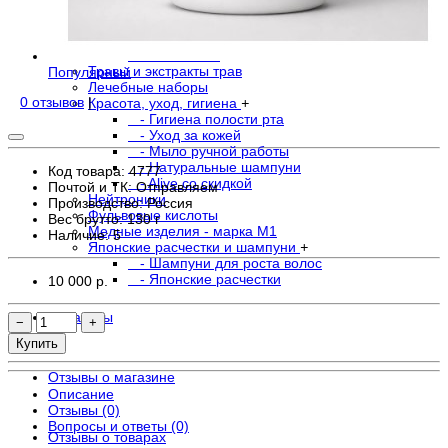
- В свечах
- Водорастворимая форма
- Крема
- Остальное
Травы и экстракты трав
Популярный
Лечебные наборы
0 отзывов
|
Красота, уход, гигиена
+
- Гигиена полости рта
- Уход за кожей
- Мыло ручной работы
- Натуральные шампуни
Код товара: 4777
- Alive со скидкой
Почтой и ТК: Отправляем
Нейтроники
Производство: Россия
Фульвовые кислоты
Вес брутто: 130 г
Медные изделия - марка М1
Наличие:
5
Японские расчестки и шампуни
+
- Шампуни для роста волос
- Японские расчестки
10 000 р.
Магазины
−
+
Купить
Отзывы о магазине
Описание
Отзывы (0)
Вопросы и ответы (0)
Отзывы о товарах