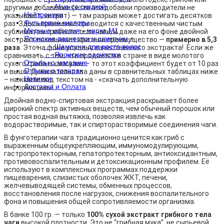
- Alive со скидкой
другими добавками (хотя эти добавки производители не
Нейтроники
указывают, хитрят) — там разрыв может достигать десятков
Фульвовые кислоты
раз. Здесь сравнение проводится с качественным чистым
Медные изделия - марка М1
сублиматом грибного тела чаги, и даже на его фоне двойной
Японские расчестки и шампуни
+
экстракт показывает кратное преимущество —
примерно в 5,3
- Шампуни для роста волос
раза
. Это на фоне условно качественного экстракта! Если же
- Японские расчестки
сравнивать с тем, что продаётся в стране в виде молотого
Отзывы о магазине
сухого гриба в капсулах – то этот коэффициент будет от 10 раз
Отзывы о товарах
и выше! Доказательства даны в сравнительных таблицах ниже
Новинки
– нажмите под текстом на - «скачать дополнительную
Доставка и Оплата
информацию»!
Двойная водно-спиртовая экстракция раскрывает более
широкий спектр активных веществ, чем обычный порошок или
простая водная вытяжка, позволяя извлечь как
водорастворимые, так и спирторастворимые соединения чаги.
В фунготерапии чага традиционно ценится как гриб с
выраженным общеукрепляющим, иммуномодулирующим,
гастропротекторным, гепатопротекторным, антиоксидантным,
противовоспалительным и детоксикационным профилем. Её
используют в комплексных программах поддержки
пищеварения, слизистых оболочек ЖКТ, печени,
желчевыводящей системы, обменных процессов,
восстановления после нагрузок, снижения воспалительного
фона и повышения общей сопротивляемости организма.
В банке 100 гр. — только
100% сухой экстракт грибного тела
чаги
высокой плотности. Это не “грибная мука”, не сырьевой