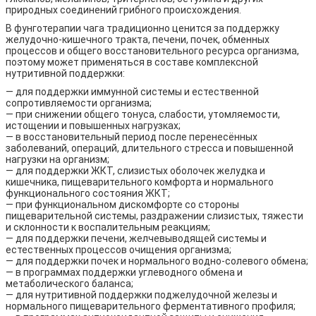
природных соединений грибного происхождения.
В фунготерапии чага традиционно ценится за поддержку
желудочно-кишечного тракта, печени, почек, обменных
процессов и общего восстановительного ресурса организма,
поэтому может применяться в составе комплексной
нутритивной поддержки:
— для поддержки иммунной системы и естественной
сопротивляемости организма;
— при снижении общего тонуса, слабости, утомляемости,
истощении и повышенных нагрузках;
— в восстановительный период после перенесённых
заболеваний, операций, длительного стресса и повышенной
нагрузки на организм;
— для поддержки ЖКТ, слизистых оболочек желудка и
кишечника, пищеварительного комфорта и нормального
функционального состояния ЖКТ;
— при функциональном дискомфорте со стороны
пищеварительной системы, раздражении слизистых, тяжести
и склонности к воспалительным реакциям;
— для поддержки печени, желчевыводящей системы и
естественных процессов очищения организма;
— для поддержки почек и нормального водно-солевого обмена;
— в программах поддержки углеводного обмена и
метаболического баланса;
— для нутритивной поддержки поджелудочной железы и
нормального пищеварительного ферментативного профиля;