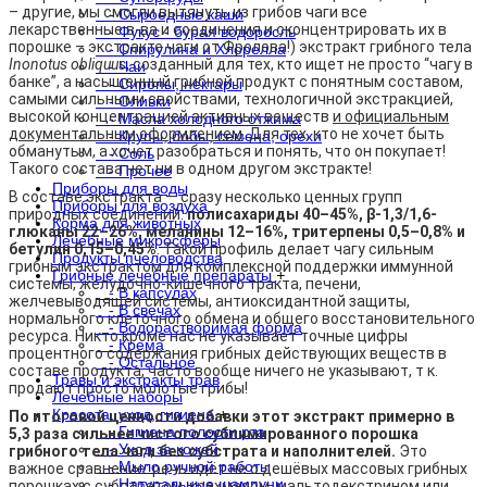
– другие, мы смогли вытянуть из грибов чаги все
- Сыроедные каши
лекарственные в-ва и соединения и сконцентрировать их в
- Фукус - бурая водоросль
порошке – экстракте чаги от Фролова!) экстракт грибного тела
- Спирулина и Хлорелла
Inonotus obliquus
, созданный для тех, кто ищет не просто “чагу в
- Чаи
банке”, а насыщенный грибной продукт с понятным составом,
- Сиропы, нектары
самыми сильными свойствами, технологичной экстракцией,
- Оливки
высокой концентрацией активных веществ
и официальным
- Масла холодного отжима
документальным оформлением
. Для тех, кто не хочет быть
- Крупы, бобы, семена, орехи
обманутым, а хочет разобраться и понять, что он покупает!
- Соль
Такого состава нет ни в одном другом экстракте!
- Прочее
Приборы для воды
В составе экстракта — сразу несколько ценных групп
Приборы для воздуха
природных соединений:
полисахариды 40–45%, β-1,3/1,6-
Корма для животных
глюканы 22–26%, меланины 12–16%, тритерпены 0,5–0,8% и
Лечебные микросферы
бетулин 0,15–0,45%
. Такой профиль делает чагу сильным
Продукты пчеловодства
грибным экстрактом для комплексной поддержки иммунной
Грибные лечебные препараты
+
системы, желудочно-кишечного тракта, печени,
- В капсулах
желчевыводящей системы, антиоксидантной защиты,
- В свечах
нормального клеточного обмена и общего восстановительного
- Водорастворимая форма
ресурса. Никто кроме нас не указывает точные цифры
- Крема
процентного содержания грибных действующих веществ в
- Остальное
составе продукта, часто вообще ничего не указывают, т к.
Травы и экстракты трав
продают просто молотые грибы!
Лечебные наборы
Красота, уход, гигиена
+
По итоговой ценности добавки этот экстракт примерно в
- Гигиена полости рта
5,3 раза сильнее чистого сублимированного порошка
- Уход за кожей
грибного тела чаги без субстрата и наполнителей.
Это
- Мыло ручной работы
важное сравнение: речь идёт не о дешёвых массовых грибных
- Натуральные шампуни
порошках с субстратом, крахмалом, мальтодекстрином или