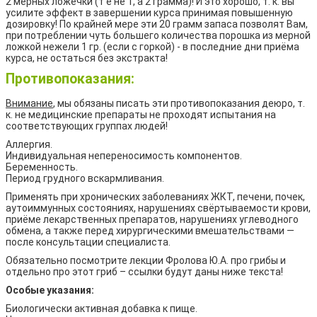
2 мерных ложечки (т е не 1, а 2 грамма)! И это хорошо, т. к. вы
усилите эффект в завершении курса принимая повышенную
дозировку! По крайней мере эти 20 грамм запаса позволят Вам,
при потреблении чуть большего количества порошка из мерной
ложкой нежели 1 гр. (если с горкой) - в последние дни приёма
курса, не остаться без экстракта!
Противопоказания:
Внимание
, мы обязаны писать эти противопоказания деюро, т.
к. не медицинские препараты не проходят испытания на
соответствующих группах людей!
Аллергия.
Индивидуальная непереносимость компонентов.
Беременность.
Период грудного вскармливания.
Применять при хронических заболеваниях ЖКТ, печени, почек,
аутоиммунных состояниях, нарушениях свёртываемости крови,
приёме лекарственных препаратов, нарушениях углеводного
обмена, а также перед хирургическими вмешательствами —
после консультации специалиста.
Обязательно посмотрите лекции Фролова Ю.А. про грибы и
отдельно про этот гриб – ссылки будут даны ниже текста!
Особые указания:
Биологически активная добавка к пище.