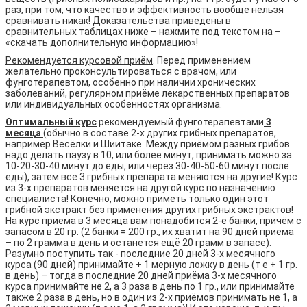
раз, при том, что качество и эффективность вообще нельзя
сравнивать никак! Доказательства приведены в
сравнительных таблицах ниже – нажмите под текстом на –
«скачать дополнительную информацию»!
Рекомендуется курсовой приём
. Перед применением
желательно проконсультироваться с врачом, или
фунготерапевтом, особенно при наличии хронических
заболеваний, регулярном приёме лекарственных препаратов
или индивидуальных особенностях организма.
Оптимальный курс
рекомендуемый фунготерапевтами
3
месяца
(обычно в составе 2-х других грибных препаратов,
например Весёлки и Шиитаке. Между приёмом разных грибов
надо делать паузу в 10, или более минут, принимать можно за
10-20-30-40 минут до еды, или через 30-40-50-60 минут после
еды), затем все 3 грибных препарата меняются на другие! Курс
из 3-х препаратов меняется на другой курс по назначению
специалиста! Конечно, можно приметь только один этот
грибной экстракт без применения других грибных экстрактов!
На курс приёма в 3 месяца вам понадобится 2-е банки
, причём с
запасом в 20 гр. (2 банки = 200 гр., их хватит на 90 дней приёма
– по 2 грамма в день и останется ещё 20 грамм в запасе).
Разумно поступить так - последние 20 дней 3-х месячного
курса (90 дней) принимайте + 1 мерную ложку в день (т е + 1 гр.
в день) – тогда в последние 20 дней приёма 3-х месячного
курса принимайте не 2, а 3 раза в день по 1 гр., или принимайте
также 2 раза в день, но в один из 2-х приёмов принимать не 1, а