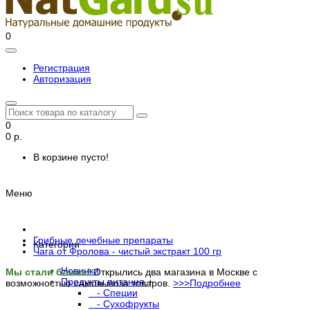
0
Регистрация
Авторизация
0
0 р.
В корзине пусто!
Меню
Грибные лечебные препараты
Категории
Чага от Фролова - чистый экстракт 100 гр
Новинки
Мы стали ближе!
Открылись два магазина в Москве с
Продукты питания
+
возможностью самовывоза товаров.
>>>Подробнее
- Специи
- Сухофрукты