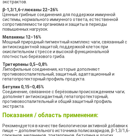
экстрактов.
β-1,3/1,6-глюканы 22–26%
Ценные грибные соединения для поддержки иммунной
системы, нормального иммунного ответа, естественной
сопротивляемости организма и защиты в периоды
повышенных нагрузок.
Меланины 12–16%
Мощный природный пигментный комплекс чаги, связанный с
антиоксидантной защитой, поддержкой клеток при
окислительном стрессе и высокой функциональной
плотностью берёзового гриба.
Тритерпены 0,5–0,8%
Липофильные соединения, которые дополняют
противовоспалительный, защитный, адаптационный и
гепатопротекторный профиль продукта.
Бетулин 0,15–0,45%
Соединение, связанное с берёзовым происхождением чаги;
дополняет антиоксидантный, гепатопротекторный,
противовоспалительный и общий защитный профиль
экстракта.
Показания / область применения:
Рекомендуется в качестве биологически активной добавки к
пище — дополнительного источника полисахаридов, β-1,3/1,6-
глюканов, меланинов, тритерпенов, бетулина и других