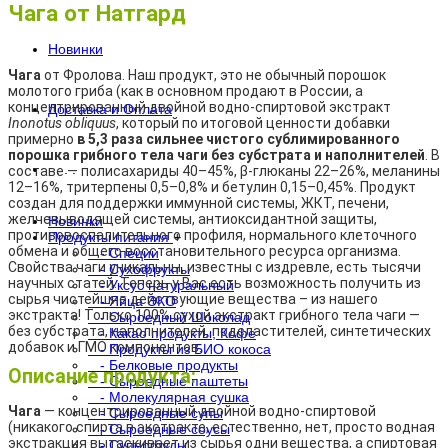
Чага от Натгард
Новинки
Чага
от Фролова. Наш продукт, это не обычный порошок
молотого гриба (как в основном продают в России, а
концентрированный двойной водно-спиртовой экстракт
Доставка и Оплата
Inonotus obliquus
, который по итоговой ценности добавки
примерно
в 5,3 раза сильнее чистого сублимированного
порошка грибного тела чаги без субстрата и наполнителей
. В
. . .
составе — полисахариды 40–45%, β-глюканы 22–26%, меланины
12–16%, тритерпены 0,5–0,8% и бетулин 0,15–0,45%. Продукт
создан для поддержки иммунной системы, ЖКТ, печени,
желчевыводящей системы, антиоксидантной защиты,
Новинки
противовоспалительного профиля, нормального клеточного
Продукты питания
+
обмена и общего восстановительного ресурса организма.
- Специи
Свойства чаги уникальны, известны с издревле, есть тысячи
- Сухофрукты
научных статей. Теперь у Вас есть возможность получить из
- Уксус натуральный
сырья чистейшие действующие вещества – из нашего
- Яйца ЭКО
экстракта! Только 100% сухой экстракт грибного тела чаги —
- Сыроедный Шоколад
без субстрата, наполнителей, подсластителей, синтетических
- Какао продукты, Кофе
добавок и ГМО компонентов.
- Продукты из БИО кокоса
- Белковые продукты
Описание продукта:
- Сыроедные паштеты
- Молекулярная сушка
Чага
— концентрированный двойной водно-спиртовой
- Сыроедные супы
(никакого спирта в экстракте, естественно, нет, просто водная
- Сыроедные соусы
экстракция вытаскивает из сырья одни вещества, а спиртовая
- Суперфуды