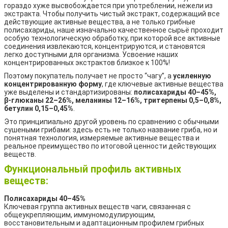
гораздо хуже высвобождается при употреблении, нежели из
экстракта. Чтобы получить чистый экстракт, содержащий все
действующие активные вещества, а не только грибные
полисахариды, наше изначально качественное сырьё проходит
особую технологическую обработку, при которой все активные
соединения извлекаются, концентрируются, и становятся
легко доступными для организма. Усвоение наших
концентрированных экстрактов близкое к 100%!
Поэтому покупатель получает не просто “чагу”, а
усиленную
концентрированную форму
, где ключевые активные вещества
уже выделены и стандартизированы:
полисахариды 40–45%,
β-глюканы 22–26%, меланины 12–16%, тритерпены 0,5–0,8%,
бетулин 0,15–0,45%
.
Это принципиально другой уровень по сравнению с обычными
сушеными грибами: здесь есть не только название гриба, но и
понятная технология, измеряемые активные вещества и
реальное преимущество по итоговой ценности действующих
веществ.
Функциональный профиль активных
веществ:
Полисахариды 40–45%
Ключевая группа активных веществ чаги, связанная с
общеукрепляющим, иммуномодулирующим,
восстановительным и адаптационным профилем грибных