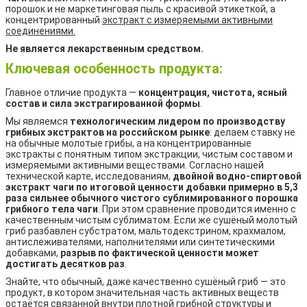
порошок и не маркетинговая пыль с красивой этикеткой, а
концентрированный
экстракт с измеряемыми активными
соединениями.
Не является лекарственным средством.
Ключевая особенность продукта:
Главное отличие продукта —
концентрация, чистота, ясный
состав и сила экстрагированной формы
.
Мы являемся
технологическим лидером по производству
грибных экстрактов на российском рынке
: делаем ставку не
на обычные молотые грибы, а на концентрированные
экстракты с понятным типом экстракции, чистым составом и
измеряемыми активными веществами. Согласно нашей
технической карте, исследованиям,
двойной водно-спиртовой
экстракт чаги по итоговой ценности добавки примерно в 5,3
раза сильнее обычного чистого сублимированного порошка
грибного тела чаги
. При этом сравнение проводится именно с
качественным чистым сублиматом. Если же сушёный молотый
гриб разбавлен субстратом, мальтодекстрином, крахмалом,
антислеживателями, наполнителями или синтетическими
добавками,
разрыв по фактической ценности может
достигать десятков раз
.
Знайте, что обычный, даже качественно сушёный гриб — это
продукт, в котором значительная часть активных веществ
остаётся связанной внутри плотной грибной структуры и