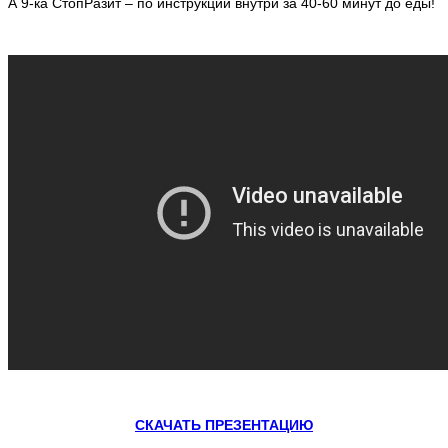
А 9-ка СтопРазит – по инструкции внутри за 40-60 минут до еды!
СКАЧАТЬ ПРЕЗЕНТАЦИЮ