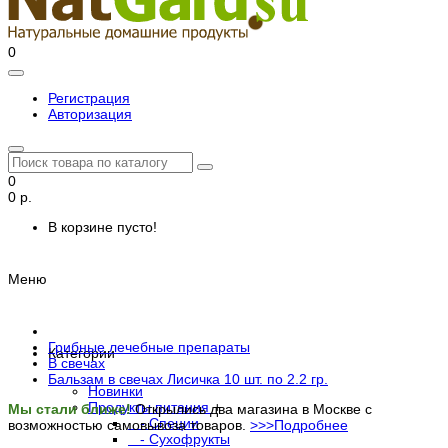
0
Регистрация
Авторизация
0
0 р.
В корзине пусто!
Меню
Грибные лечебные препараты
Категории
В свечах
Бальзам в свечах Лисичка 10 шт. по 2.2 гр.
Новинки
Продукты питания
+
Мы стали ближе!
Открылись два магазина в Москве с
- Специи
возможностью самовывоза товаров.
>>>Подробнее
- Сухофрукты