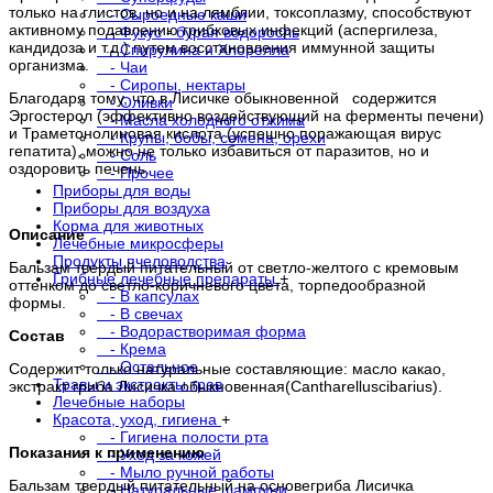
только на глистов, но и на лямблии, токсоплазму, способствуют
- Сыроедные каши
активному подавлению грибковых инфекций (аспергилеза,
- Фукус - бурая водоросль
кандидоза и т.д.) путем восстановления иммунной защиты
- Спирулина и Хлорелла
организма.
- Чаи
- Сиропы, нектары
Благодаря тому, что в Лисичке обыкновенной содержится
- Оливки
Эргостерол (эффективно воздействующий на ферменты печени)
- Масла холодного отжима
и Траметонолиновая кислота (успешно поражающая вирус
- Крупы, бобы, семена, орехи
гепатита), можно не только избавиться от паразитов, но и
- Соль
оздоровить печень.
- Прочее
Приборы для воды
Приборы для воздуха
Корма для животных
Описание
Лечебные микросферы
Продукты пчеловодства
Бальзам твердый питательный от светло-желтого с кремовым
Грибные лечебные препараты
+
оттенком до светло-коричневого цвета, торпедообразной
- В капсулах
формы.
- В свечах
- Водорастворимая форма
Состав
- Крема
- Остальное
Содержит только натуральные составляющие: масло какао,
Травы и экстракты трав
экстракт гриба Лисичка обыкновенная(Cantharelluscibarius).
Лечебные наборы
Красота, уход, гигиена
+
- Гигиена полости рта
Показания к применению
- Уход за кожей
- Мыло ручной работы
Бальзам твердый питательный на основегриба Лисичка
- Натуральные шампуни