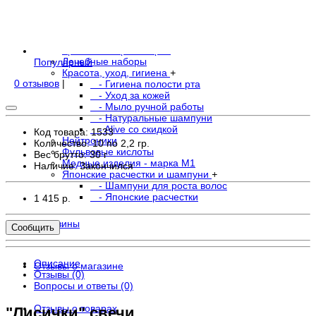
- В свечах
- Водорастворимая форма
- Крема
- Остальное
Травы и экстракты трав
Лечебные наборы
Популярный
Красота, уход, гигиена
+
0 отзывов
|
- Гигиена полости рта
- Уход за кожей
- Мыло ручной работы
- Натуральные шампуни
- Alive со скидкой
Код товара: 1533
Нейтроники
Количество: 10 по 2,2 гр.
Фульвовые кислоты
Вес брутто: 30 г
Медные изделия - марка М1
Наличие:
Закончился
Японские расчестки и шампуни
+
- Шампуни для роста волос
- Японские расчестки
1 415 р.
Магазины
Сообщить
Описание
Отзывы о магазине
Отзывы (0)
Вопросы и ответы (0)
Отзывы о товарах
"Лисички" свечи