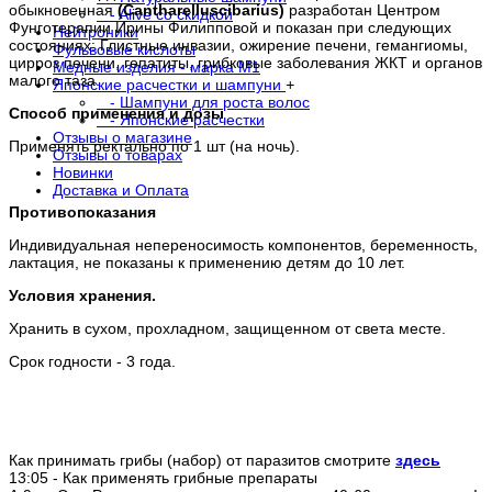
обыкновенная
(
Cantharelluscibarius
)
разработан Центром
- Alive со скидкой
Фунготерапии Ирины Филипповой и показан при следующих
Нейтроники
состояниях: Глистные инвазии, ожирение печени, гемангиомы,
Фульвовые кислоты
цирроз печени, гепатиты, грибковые заболевания ЖКТ и органов
Медные изделия - марка М1
малого таза.
Японские расчестки и шампуни
+
- Шампуни для роста волос
Способ применения и дозы
- Японские расчестки
Отзывы о магазине
Применять ректально по 1 шт (на ночь).
Отзывы о товарах
Новинки
Доставка и Оплата
Противопоказания
Индивидуальная непереносимость компонентов, беременность,
лактация, не показаны к применению детям до 10 лет.
Условия хранения.
Хранить в сухом, прохладном, защищенном от света месте.
Срок годности - 3 года.
Как принимать грибы (набор) от паразитов смотрите
здесь
13:05 - Как применять грибные препараты