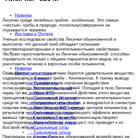
Новинки
Лисички среди лечебных грибов - особенные. Это самые
«чистые» грибы в природе, посколькусовершенно не
поражаются червями.
Доставка и Оплата
Ученые исследовали свойства Лисички обыкновенной и
выяснили, что данный гриб обладает сильными
противопаразитарными и антигельминтными свойствами.
. . .
Экстракт приготовленный из Лисички обыкновенной, способен
справиться не только с яйцами паразитов всех видов, но и
уничтожить личинки и взрослые особи гельминтов.
Новинки
Продукты питания
+
Оказывается, что с паразитами борется удивительное вещество,
- Специи
содержащееся в мякоти гриба - Хиноманоза. К такому выводу
- Сухофрукты
исследователи пришли после изучения воздействия
- Уксус натуральный
полисахарида Хиноманозы на червей. Попадая в тело Лисички,
- Яйца ЭКО
червь тут же атакуется Хиноманозой.Действие этого вещества
- Сыроедный Шоколад
принципиально отличается от синтетических антигельминтных
- Какао продукты, Кофе
средств: оно не отравляет гельминтов, а внедряется в слизистую
- Продукты из БИО кокоса
покрова и вызывает блокировку нервных центров гельминтов, в
- Белковые продукты
результате чего нет никакого поражающего эффекта жизненно-
- Сыроедные паштеты
важных органов человека.Так же Хиноманозарастворяет
- Молекулярная сушка
защитную внешнюю оболочку яиц и цист, что приводит к их
- Сыроедные супы
быстрой гибели.
- Сыроедные соусы
Препараты на основе Лисички обыкновенной воздействуют не
- Суперфуды