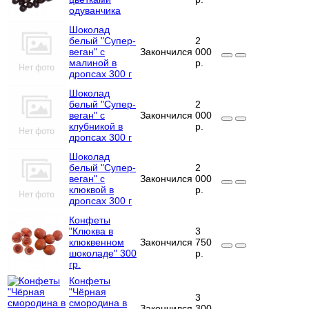
одуванчика
Шоколад
белый "Супер-
2
веган" с
Закончился
000
малиной в
р.
дропсах 300 г
Шоколад
белый "Супер-
2
веган" с
Закончился
000
клубникой в
р.
дропсах 300 г
Шоколад
белый "Супер-
2
веган" с
Закончился
000
клюквой в
р.
дропсах 300 г
Конфеты
"Клюква в
3
клюквенном
Закончился
750
шоколаде" 300
р.
гр.
Конфеты
"Чёрная
3
смородина в
Закончился
300