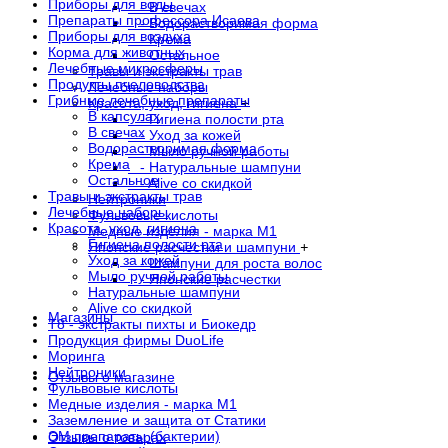
Приборы для воды
- В свечах
Препараты профессора Исаева
- Водорастворимая форма
Приборы для воздуха
- Крема
Корма для животных
- Остальное
Лечебные микросферы
Травы и экстракты трав
Продукты пчеловодства
Лечебные наборы
Грибные лечебные препараты
Красота, уход, гигиена
+
В капсулах
- Гигиена полости рта
В свечах
- Уход за кожей
Водорастворимая форма
- Мыло ручной работы
Крема
- Натуральные шампуни
Остальное
- Alive со скидкой
Травы и экстракты трав
Нейтроники
Лечебные наборы
Фульвовые кислоты
Красота, уход, гигиена
Медные изделия - марка М1
Гигиена полости рта
Японские расчестки и шампуни
+
Уход за кожей
- Шампуни для роста волос
Мыло ручной работы
- Японские расчестки
Натуральные шампуни
Alive со скидкой
Магазины
Т8 - экстракты пихты и Биокедр
Продукция фирмы DuoLife
Моринга
Нейтроники
Отзывы о магазине
Фульвовые кислоты
Медные изделия - марка М1
Заземление и защита от Статики
ЭМ препараты (бактерии)
Отзывы о товарах