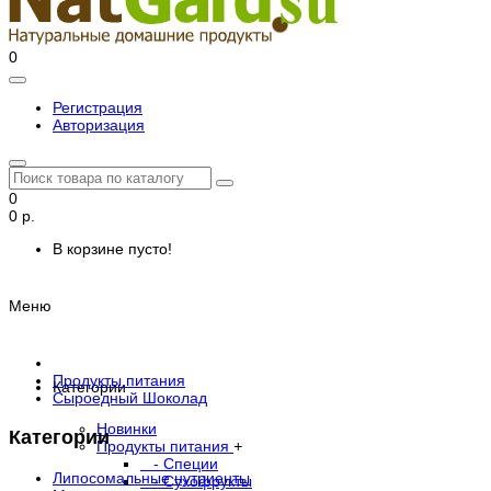
0
Регистрация
Авторизация
0
0 р.
В корзине пусто!
Меню
Продукты питания
Категории
Сыроедный Шоколад
Новинки
Категории
Продукты питания
+
- Специи
Липосомальные нутриенты
- Сухофрукты