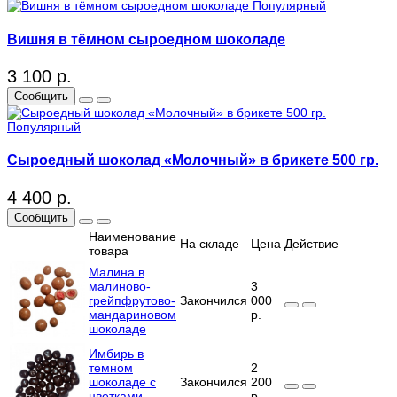
Популярный
Вишня в тёмном сыроедном шоколаде
3 100 р.
Сообщить
Популярный
Сыроедный шоколад «Молочный» в брикете 500 гр.
4 400 р.
Сообщить
Наименование
На складе
Цена
Действие
товара
Малина в
малиново-
3
грейпфрутово-
Закончился
000
мандариновом
р.
шоколаде
Имбирь в
темном
2
шоколаде с
Закончился
200
цветками
р.