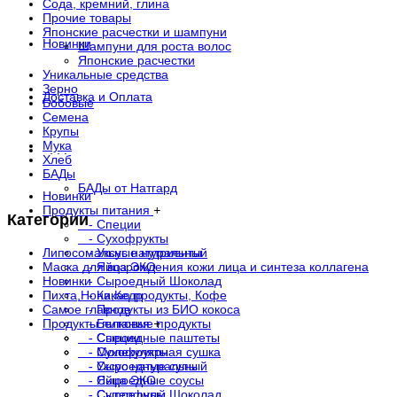
Сода, кремний, глина
Прочие товары
Японские расчестки и шампуни
Новинки
Шампуни для роста волос
Японские расчестки
Уникальные средства
Зерно
Доставка и Оплата
Бобовые
Семена
Крупы
Мука
. . .
Хлеб
БАДы
БАДы от Натгард
Новинки
Продукты питания
+
Категории
- Специи
- Сухофрукты
Липосомальные нутриенты
- Уксус натуральный
Маска для возрождения кожи лица и синтеза коллагена
- Яйца ЭКО
Новинки
- Сыроедный Шоколад
Пихта,Нони,Кедр
- Какао продукты, Кофе
Самое главное
- Продукты из БИО кокоса
Продукты питания
- Белковые продукты
+
- Сыроедные паштеты
- Специи
- Молекулярная сушка
- Сухофрукты
- Сыроедные супы
- Уксус натуральный
- Сыроедные соусы
- Яйца ЭКО
- Суперфуды
- Сыроедный Шоколад