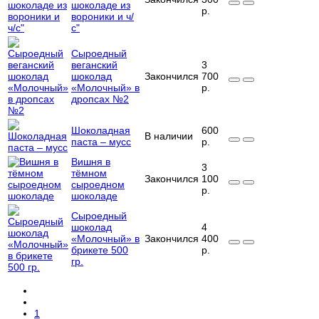
шоколаде из
р.
вороники и ч/
с"
Сыроедный
веганский
3
шоколад
Закончился
700
«Молочный» в
р.
дропсах №2
Шоколадная
600
В наличии
паста – мусс
р.
Вишня в
3
тёмном
Закончился
100
сыроедном
р.
шоколаде
Сыроедный
шоколад
4
«Молочный» в
Закончился
400
брикете 500
р.
гр.
1