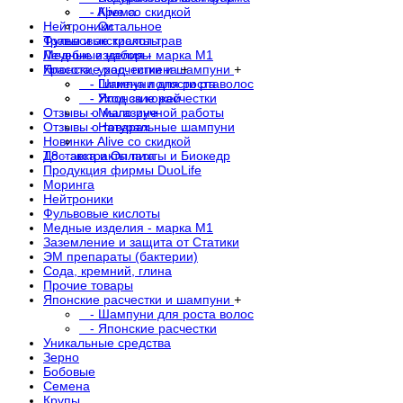
- Alive со скидкой
- Крема
Нейтроники
- Остальное
Фульвовые кислоты
Травы и экстракты трав
Медные изделия - марка М1
Лечебные наборы
Японские расчестки и шампуни
Красота, уход, гигиена
+
+
- Шампуни для роста волос
- Гигиена полости рта
- Японские расчестки
- Уход за кожей
Отзывы о магазине
- Мыло ручной работы
Отзывы о товарах
- Натуральные шампуни
Новинки
- Alive со скидкой
Доставка и Оплата
Т8 - экстракты пихты и Биокедр
Продукция фирмы DuoLife
Моринга
Нейтроники
Фульвовые кислоты
Медные изделия - марка М1
Заземление и защита от Статики
ЭМ препараты (бактерии)
Сода, кремний, глина
Прочие товары
Японские расчестки и шампуни
+
- Шампуни для роста волос
- Японские расчестки
Уникальные средства
Зерно
Бобовые
Семена
Крупы